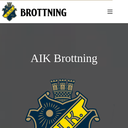
Hoppa
till
innehåll
AIK Brottning