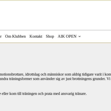
r
Om Klubben
Kontakt
Shop
AIK OPEN
 motionsbrottare, idrottslag och människor som aldrig tidigare varit i ko
 andra träningsformer som använder sig av just brottningens grunder. Vi s
e
eller kom till träningen och prata med ansvarig tränare.