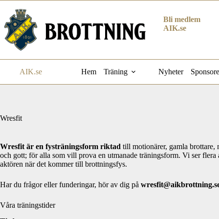
Hoppa
till
Bli medlem
innehåll
AIK.se
AIK.se
Hem
Träning
Nyheter
Sponsore
Wresfit
Wresfit är en fysträningsform riktad
till motionärer, gamla brottare,
och gott; för alla som vill prova en utmanade träningsform. Vi ser flera
aktören när det kommer till brottningsfys.
Har du frågor eller funderingar, hör av dig på
wresfit@aikbrottning.s
Våra träningstider