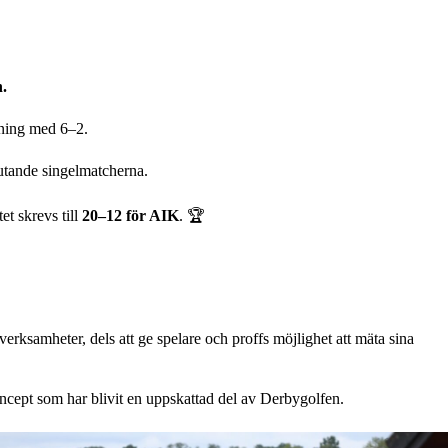
n.
dning med 6–2.
lutande singelmatcherna.
et skrevs till
20–12 för AIK
. 🏆
erksamheter, dels att ge spelare och proffs möjlighet att mäta sina
koncept som har blivit en uppskattad del av Derbygolfen.