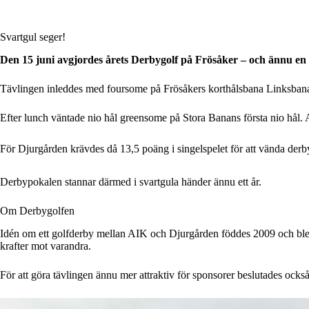
Svartgul seger!
Den 15 juni avgjordes årets Derbygolf på Frösåker – och ännu en 
Tävlingen inleddes med foursome på Frösåkers korthålsbana Linksban
Efter lunch väntade nio hål greensome på Stora Banans första nio hål. 
För Djurgården krävdes då 13,5 poäng i singelspelet för att vända derbyt.
Derbypokalen stannar därmed i svartgula händer ännu ett år.
Om Derbygolfen
Idén om ett golfderby mellan AIK och Djurgården föddes 2009 och blev ve
krafter mot varandra.
För att göra tävlingen ännu mer attraktiv för sponsorer beslutades också