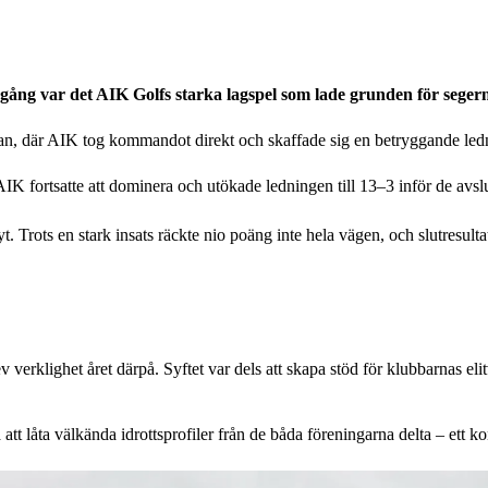
gång var det AIK Golfs starka lagspel som lade grunden för seger
an, där AIK tog kommandot direkt och skaffade sig en betryggande le
AIK fortsatte att dominera och utökade ledningen till 13–3 inför de avs
 Trots en stark insats räckte nio poäng inte hela vägen, och slutresultat
rklighet året därpå. Syftet var dels att skapa stöd för klubbarnas elitv
 att låta välkända idrottsprofiler från de båda föreningarna delta – ett 