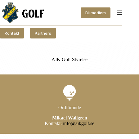
Hoppa
till
Bli medlem
innehåll
Kontakt
Partners
AIK Golf Styrelse
Ordförande
Mikael Wallgren
Kontakt:
info@aikgolf.se