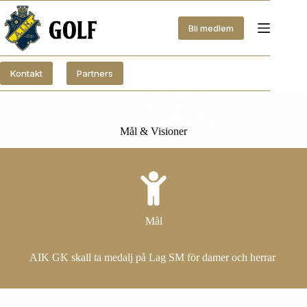
Hoppa
till
Bli medlem
innehåll
Kontakt
Partners
Mål & Visioner
Mål
AIK GK skall ta medalj på Lag SM för damer och herrar