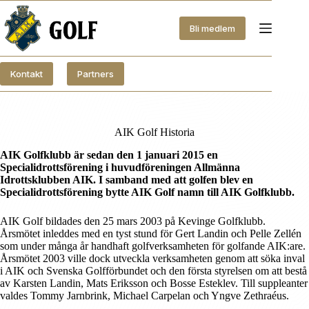
Hoppa
till
Bli medlem
innehåll
Kontakt
Partners
AIK Golf Historia
AIK Golfklubb är sedan den 1 januari 2015 en
Specialidrottsförening i huvudföreningen Allmänna
Idrottsklubben AIK. I samband med att golfen blev en
Specialidrottsförening bytte AIK Golf namn till AIK Golfklubb.
AIK Golf bildades den 25 mars 2003 på Kevinge Golfklubb.
Årsmötet inleddes med en tyst stund för Gert Landin och Pelle Zellén
som under många år handhaft golfverksamheten för golfande AIK:are.
Årsmötet 2003 ville dock utveckla verksamheten genom att söka inval
i AIK och Svenska Golfförbundet och den första styrelsen om att bestå
av Karsten Landin, Mats Eriksson och Bosse Esteklev. Till suppleanter
valdes Tommy Jarnbrink, Michael Carpelan och Yngve Zethraéus.