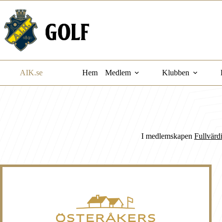
Hoppa
till
innehåll
AIK.se
Hem
Medlem
Klubben
I medlemskapen
Fullvär