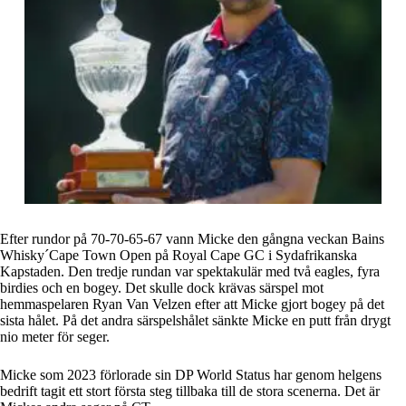
Efter rundor på 70-70-65-67 vann Micke den gångna veckan Bains
Whisky´Cape Town Open på Royal Cape GC i Sydafrikanska
Kapstaden. Den tredje rundan var spektakulär med två eagles, fyra
birdies och en bogey. Det skulle dock krävas särspel mot
hemmaspelaren Ryan Van Velzen efter att Micke gjort bogey på det
sista hålet. På det andra särspelshålet sänkte Micke en putt från drygt
nio meter för seger.
Micke som 2023 förlorade sin DP World Status har genom helgens
bedrift tagit ett stort första steg tillbaka till de stora scenerna. Det är