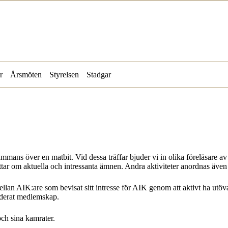
r
Årsmöten
Styrelsen
Stadgar
lsammans över en matbit. Vid dessa träffar bjuder vi in olika föreläsare av
ättar om aktuella och intressanta ämnen. Andra aktiviteter anordnas även
an AIK:are som bevisat sitt intresse för AIK genom att aktivt ha utövat 
enderat medlemskap.
ch sina kamrater.