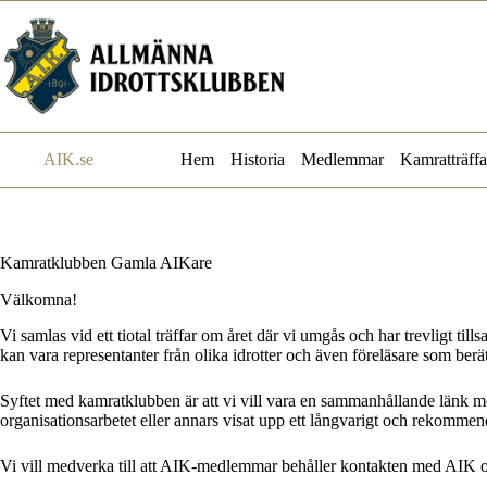
Hoppa
till
innehåll
AIK.se
Hem
Historia
Medlemmar
Kamratträffa
Kamratklubben Gamla AIKare
Välkomna!
Vi samlas vid ett tiotal träffar om året där vi umgås och har trevligt til
kan vara representanter från olika idrotter och även föreläsare som ber
Syftet med kamratklubben är att vi vill vara en sammanhållande länk mell
organisationsarbetet eller annars visat upp ett långvarigt och rekomm
Vi vill medverka till att AIK-medlemmar behåller kontakten med AIK o