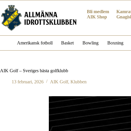
Hoppa
till
Bli medlem
Kamrat
innehåll
AIK Shop
Gnagis
Amerikansk fotboll
Basket
Bowling
Boxning
AIK Golf – Sveriges bästa golfklubb
13 februari, 2026
AIK Golf
,
Klubben