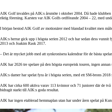
AIK Golf invaldes på AIK:s årsmöte i oktober 2004. Då hade klubben re
riktig förening. Karsten var AIK Golfs ordförande 2004 – 22, med unda
I början bestod AIK Golf av motionärer med blandad kvalitet men målsät
AIK:s herrar gick upp i högsta serien 2012 och har sedan dess vunnit 
2013 och Joakim Rask 2017.
– Det är mycket jobb med att synkronisera kalendrar för de bästa spelarn
AIK har 2026 tre spelare på den högsta europeisk touren, ingen annan 
AIK:s damer har spelat fyra år i högsta serien, med ett SM-brons 2018 
AIK har cirka 600 aktiva varav 113 kvinnor och 71 juniorer där de tv
bidragit starkt till AIK:s goda resultat.
AIK har ingen etablerad hemmaplan utan har under åren spelat på Kung