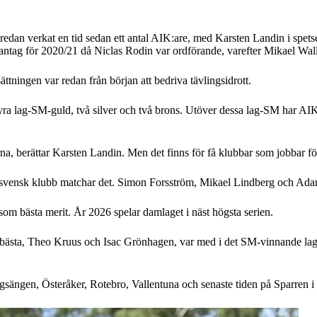
dan verkat en tid sedan ett antal AIK:are, med Karsten Landin i spets
ntag för 2020/21 då Niclas Rodin var ordförande, varefter Mikael Wall
tningen var redan från början att bedriva tävlingsidrott.
fyra lag-SM-guld, två silver och två brons. Utöver dessa lag-SM har AI
a, berättar Karsten Landin. Men det finns för få klubbar som jobbar för a
svensk klubb matchar det. Simon Forsström, Mikael Lindberg och Adam B
som bästa merit. År 2026 spelar damlaget i näst högsta serien.
å bästa, Theo Kruus och Isac Grönhagen, var med i det SM-vinnande la
sängen, Österåker, Rotebro, Vallentuna och senaste tiden på Sparren 