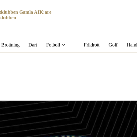
klubben Gamla AIK:are
klubben
Brottning
Dart
Fotboll
Friidrott
Golf
Hand