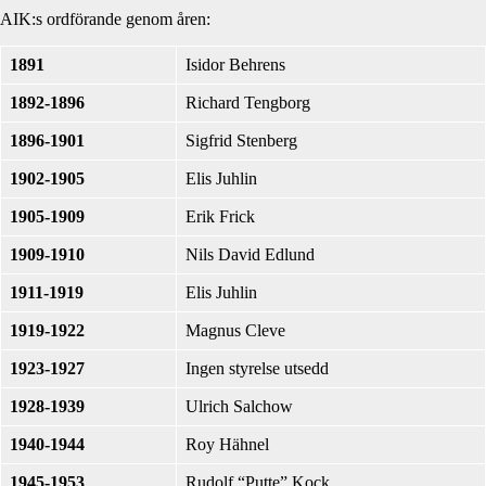
AIK:s ordförande genom åren:
1891
Isidor Behrens
1892-1896
Richard Tengborg
1896-1901
Sigfrid Stenberg
1902-1905
Elis Juhlin
1905-1909
Erik Frick
1909-1910
Nils David Edlund
1911-1919
Elis Juhlin
1919-1922
Magnus Cleve
1923-1927
Ingen styrelse utsedd
1928-1939
Ulrich Salchow
1940-1944
Roy Hähnel
1945-1953
Rudolf “Putte” Kock