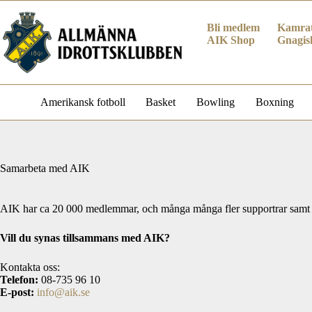
Hoppa
till
Bli medlem
Kamrat
innehåll
AIK Shop
Gnagis
Amerikansk fotboll
Basket
Bowling
Boxning
Samarbeta med AIK
AIK har ca 20 000 medlemmar, och många många fler supportrar samt fö
Vill du synas tillsammans med AIK?
Kontakta oss:
Telefon:
08-735 96 10
E-post:
info@aik.se