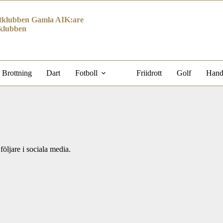
klubben Gamla AIK:are
klubben
Brottning
Dart
Fotboll
Friidrott
Golf
Hand
ljare i sociala media.