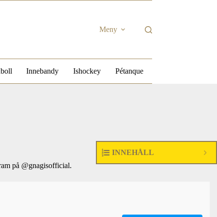
Meny
boll
Innebandy
Ishockey
Pétanque
INNEHÅLL
agram på @gnagisofficial.