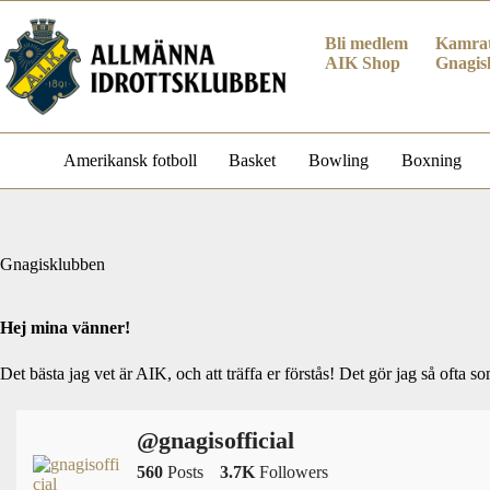
Hoppa
till
Bli medlem
Kamrat
innehåll
AIK Shop
Gnagis
Amerikansk fotboll
Basket
Bowling
Boxning
Gnagisklubben
Hej mina vänner!
Det bästa jag vet är AIK, och att träffa er förstås! Det gör jag så ofta s
@gnagisofficial
560
Posts
3.7K
Followers