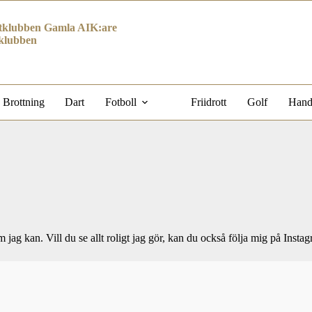
klubben Gamla AIK:are
klubben
Brottning
Dart
Fotboll
Friidrott
Golf
Hand
om jag kan. Vill du se allt roligt jag gör, kan du också följa mig på Inst