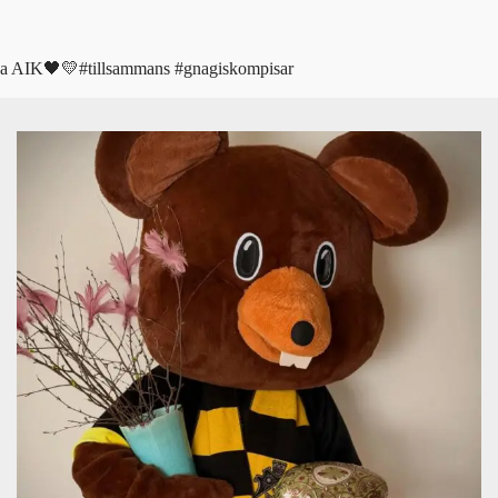
 Heja AIK🖤💛#tillsammans #gnagiskompisar