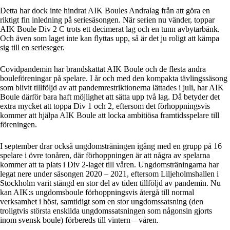
Detta har dock inte hindrat AIK Boules Andralag från att göra en
riktigt fin inledning på seriesäsongen. När serien nu vänder, toppar
AIK Boule Div 2 C trots ett decimerat lag och en tunn avbytarbänk.
Och även som laget inte kan flyttas upp, så är det ju roligt att kämpa
sig till en serieseger.
Covidpandemin har brandskattat AIK Boule och de flesta andra
bouleföreningar på spelare. I år och med den kompakta tävlingssäsong
som blivit tillföljd av att pandemrestriktionerna lättades i juli, har AIK
Boule därför bara haft möjlighet att sätta upp två lag. Då betyder det
extra mycket att toppa Div 1 och 2, eftersom det förhoppningsvis
kommer att hjälpa AIK Boule att locka ambitiösa framtidsspelare till
föreningen.
I september drar också ungdomsträningen igång med en grupp på 16
spelare i övre tonåren, där förhoppningen är att några av spelarna
kommer att ta plats i Div 2-laget till våren. Ungdomsträningarna har
legat nere under säsongen 2020 – 2021, eftersom Liljeholmshallen i
Stockholm varit stängd en stor del av tiden tillföljd av pandemin. Nu
kan AIK:s ungdomsboule förhoppningsvis återgå till normal
verksamhet i höst, samtidigt som en stor ungdomssatsning (den
troligtvis största enskilda ungdomssatsningen som någonsin gjorts
inom svensk boule) förbereds till vintern – våren.