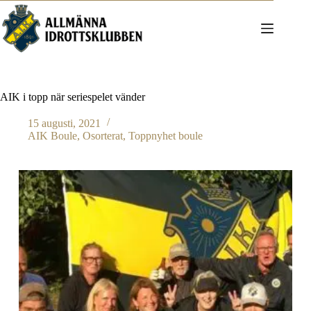
Hoppa
till
innehåll
AIK i topp när seriespelet vänder
15 augusti, 2021
AIK Boule
,
Osorterat
,
Toppnyhet boule