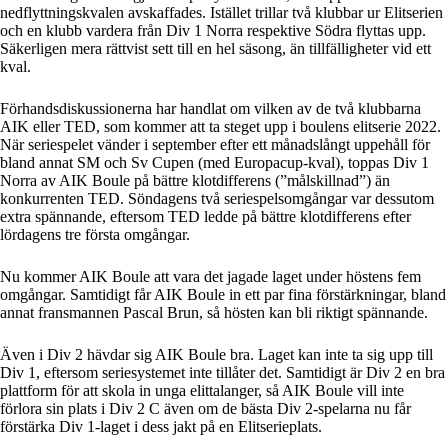
nedflyttningskvalen avskaffades. Istället trillar två klubbar ur Elitserien
och en klubb vardera från Div 1 Norra respektive Södra flyttas upp.
Säkerligen mera rättvist sett till en hel säsong, än tillfälligheter vid ett
kval.
Förhandsdiskussionerna har handlat om vilken av de två klubbarna
AIK eller TED, som kommer att ta steget upp i boulens elitserie 2022.
När seriespelet vänder i september efter ett månadslångt uppehåll för
bland annat SM och Sv Cupen (med Europacup-kval), toppas Div 1
Norra av AIK Boule på bättre klotdifferens (”målskillnad”) än
konkurrenten TED. Söndagens två seriespelsomgångar var dessutom
extra spännande, eftersom TED ledde på bättre klotdifferens efter
lördagens tre första omgångar.
Nu kommer AIK Boule att vara det jagade laget under höstens fem
omgångar. Samtidigt får AIK Boule in ett par fina förstärkningar, bland
annat fransmannen Pascal Brun, så hösten kan bli riktigt spännande.
Även i Div 2 hävdar sig AIK Boule bra. Laget kan inte ta sig upp till
Div 1, eftersom seriesystemet inte tillåter det. Samtidigt är Div 2 en bra
plattform för att skola in unga elittalanger, så AIK Boule vill inte
förlora sin plats i Div 2 C även om de bästa Div 2-spelarna nu får
förstärka Div 1-laget i dess jakt på en Elitserieplats.