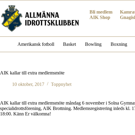
Hoppa
till
Bli medlem
Kamrat
innehåll
AIK Shop
Gnagis
Amerikansk fotboll
Basket
Bowling
Boxning
AIK kallar till extra medlemsmöte
10 oktober, 2017
Toppnyhet
AIK kallar till extra medlemsmöte måndag 6 november i Solna Gymnas
specialidrottsförening, AIK Brottning. Medlemsregistrering inleds kl. 1
18:00. Känn Er välkomna!