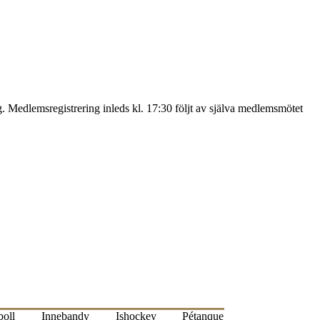
 Medlemsregistrering inleds kl. 17:30 följt av själva medlemsmötet
oll
Innebandy
Ishockey
Pétanque