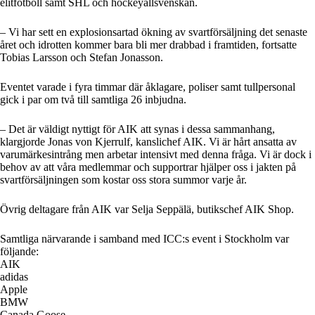
elitfotboll samt SHL och hockeyallsvenskan.
– Vi har sett en explosionsartad ökning av svartförsäljning det senaste
året och idrotten kommer bara bli mer drabbad i framtiden, fortsatte
Tobias Larsson och Stefan Jonasson.
Eventet varade i fyra timmar där åklagare, poliser samt tullpersonal
gick i par om två till samtliga 26 inbjudna.
– Det är väldigt nyttigt för AIK att synas i dessa sammanhang,
klargjorde Jonas von Kjerrulf, kanslichef AIK. Vi är hårt ansatta av
varumärkesintrång men arbetar intensivt med denna fråga. Vi är dock i
behov av att våra medlemmar och supportrar hjälper oss i jakten på
svartförsäljningen som kostar oss stora summor varje år.
Övrig deltagare från AIK var Selja Seppälä, butikschef AIK Shop.
Samtliga närvarande i samband med ICC:s event i Stockholm var
följande:
AIK
adidas
Apple
BMW
Canada Goose