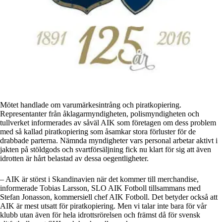
Mötet handlade om varumärkesintrång och piratkopiering.
Representanter från åklagarmyndigheten, polismyndigheten och
tullverket informerades av såväl AIK som företagen om dess problem
med så kallad piratkopiering som åsamkar stora förluster för de
drabbade parterna. Nämnda myndigheter vars personal arbetar aktivt i
jakten på stöldgods och svartförsäljning fick nu klart för sig att även
idrotten är hårt belastad av dessa oegentligheter.
– AIK är störst i Skandinavien när det kommer till merchandise,
informerade Tobias Larsson, SLO AIK Fotboll tillsammans med
Stefan Jonasson, kommersiell chef AIK Fotboll. Det betyder också att
AIK är mest utsatt för piratkopiering. Men vi talar inte bara för vår
klubb utan även för hela idrottsrörelsen och främst då för svensk