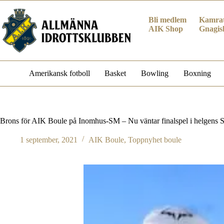
Hoppa
till
Bli medlem
Kamrat
innehåll
AIK Shop
Gnagis
Amerikansk fotboll
Basket
Bowling
Boxning
Brons för AIK Boule på Inomhus-SM – Nu väntar finalspel i helgens
1 september, 2021
AIK Boule
,
Toppnyhet boule