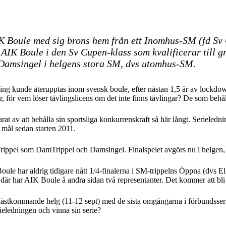
k AIK Boule med sig brons hem från ett Inomhus-SM (fd 
AIK Boule i den Sv Cupen-klass som kvalificerar till g
 Damsingel i helgens stora SM, dvs utomhus-SM.
räning kunde återupptas inom svensk boule, efter nästan 1,5 år av lockd
, för vem löser tävlingslicens om det inte finns tävlingar? De som behåll
rat av att behålla sin sportsliga konkurrenskraft så här långt. Serieledni
a mål sedan starten 2011.
äl Trippel som DamTrippel och Damsingel. Finalspelet avgörs nu i helgen,
 Boule har aldrig tidigare nått 1/4-finalerna i SM-trippelns Öppna (dvs 
där har AIK Boule å andra sidan två representanter. Det kommer att bl
nästkommande helg (11-12 sept) med de sista omgångarna i förbundsseri
erieledningen och vinna sin serie?