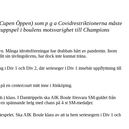
Sv Cupen Öppen) som p g a Covidrestriktionerna måste
ruppspel i boulens motsvarighet till Champions
own. Många idrottsföreningar har drabbats hårt av pandemin. Inom
it sin tävlingslicens, har dock inte kunnat träna.
ng i Div 1 och Div 2, där serieseger i Div 1 innebär uppflyttning till
 på en centercourt mitt inne i Jönköping.
Elit-) klass. I Damtrippeln ska AIK Boule försvara SM-guldet från
i en spännande helg med chans på 4 st SM-medaljer.
espelet. Ska AIK Boule klara av att ta hem seriesegern i Div 1 och