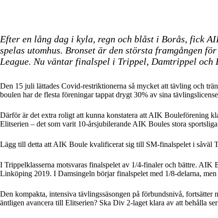
Efter en lång dag i kyla, regn och blåst i Borås, fic
spelas utomhus. Bronset är den största framgången för 
League. Nu väntar finalspel i Trippel, Damtrippel och
Den 15 juli lättades Covid-restriktionerna så mycket att tävling och t
boulen har de flesta föreningar tappat drygt 30% av sina tävlingslicenser
Därför är det extra roligt att kunna konstatera att AIK Bouleförening kla
Elitserien – det som varit 10-årsjubilerande AIK Boules stora sportslig
Lägg till detta att AIK Boule kvalificerat sig till SM-finalspelet i såv
I Trippelklasserna motsvaras finalspelet av 1/4-finaler och bättre. AIK
Linköping 2019. I Damsingeln börjar finalspelet med 1/8-delarna, men 
Den kompakta, intensiva tävlingssäsongen på förbundsnivå, fortsätter 
äntligen avancera till Elitserien? Ska Div 2-laget klara av att behålla s