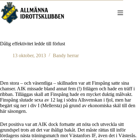
Hoppa
till
innehåll
Dålig effektivitet ledde till förlust
13 oktober, 2013
Bandy herrar
Den stora – och väsentliga – skillnaden var att Finspång satte sina
chanser. AIK missade bland annat fem (!) frilägen och hade en träff i
ribban. Tilläggas skall att Finspång hade en mycket duktig målvakt.
Finspång slutade sexa av 12 lag i södra Allsvenskan i fjol, men har
begärt sig ner i div I (Mellersta) på grund av ekonomiska skäl till den
här säsongen.
Det positiva var att AIK dock fortsatte att nöta och utveckla sitt
grundspel trots att det var ihåligt bakåt. Det måste rättas till inför
lördagens nästa träningsmatch mot Västanfors IF, även det i Västerås.