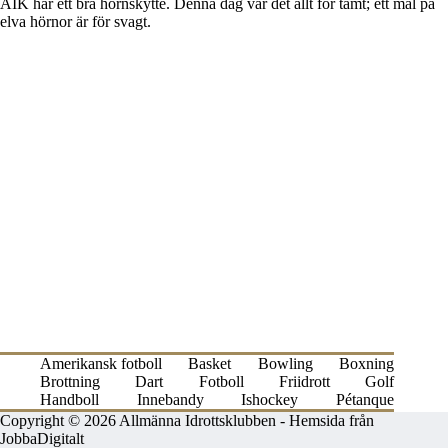
AIK har ett bra hörnskytte. Denna dag var det allt för tamt; ett mål på
elva hörnor är för svagt.
Amerikansk fotboll
Basket
Bowling
Boxning
Brottning
Dart
Fotboll
Friidrott
Golf
Handboll
Innebandy
Ishockey
Pétanque
Copyright © 2026 Allmänna Idrottsklubben -
Hemsida från
JobbaDigitalt