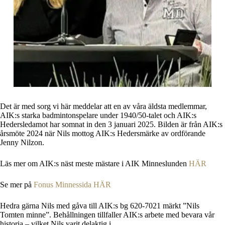
Det är med sorg vi här meddelar att en av våra äldsta medlemmar,
AIK:s starka badmintonspelare under 1940/50-talet och AIK:s
Hedersledamot har somnat in den 3 januari 2025. Bilden är från AIK:s
årsmöte 2024 när Nils mottog AIK:s Hedersmärke av ordförande
Jenny Nilzon.
Läs mer om AIK:s näst meste mästare i AIK Minneslunden
HÄR
Se mer på
Fonus
Minnessida
HÄR
Hedra gärna Nils med gåva till AIK:s bg 620-7021 märkt ”Nils
Tomten minne”. Behållningen tillfaller AIK:s arbete med bevara vår
historia – vilket Nils varit delaktig i.