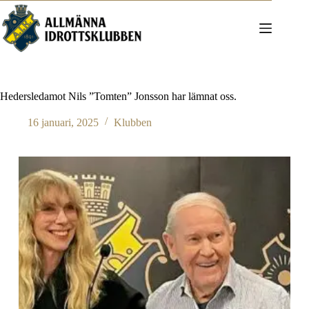
Hoppa
till
innehåll
Hedersledamot Nils ”Tomten” Jonsson har lämnat oss.
16 januari, 2025
Klubben