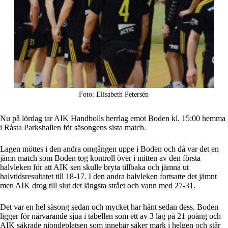
Foto: Elisabeth Petersén
Nu på lördag tar AIK Handbolls herrlag emot Boden kl. 15:00 hemma
i Råsta Parkshallen för säsongens sista match.
Lagen möttes i den andra omgången uppe i Boden och då var det en
jämn match som Boden tog kontroll över i mitten av den första
halvleken för att AIK sen skulle bryta tillbaka och jämna ut
halvtidsresultatet till 18-17. I den andra halvleken fortsatte det jämnt
men AIK drog till slut det längsta strået och vann med 27-31.
Det var en hel säsong sedan och mycket har hänt sedan dess. Boden
ligger för närvarande sjua i tabellen som ett av 3 lag på 21 poäng och
AIK säkrade niondeplatsen som innebär säker mark i helgen och står