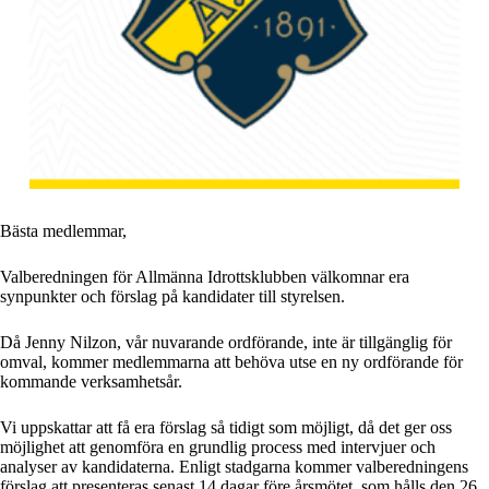
Bästa medlemmar,
Valberedningen för Allmänna Idrottsklubben välkomnar era
synpunkter och förslag på kandidater till styrelsen.
Då Jenny Nilzon, vår nuvarande ordförande, inte är tillgänglig för
omval, kommer medlemmarna att behöva utse en ny ordförande för
kommande verksamhetsår.
Vi uppskattar att få era förslag så tidigt som möjligt, då det ger oss
möjlighet att genomföra en grundlig process med intervjuer och
analyser av kandidaterna. Enligt stadgarna kommer valberedningens
förslag att presenteras senast 14 dagar före årsmötet, som hålls den 26