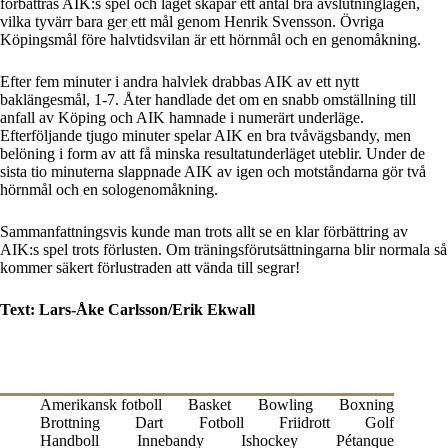
förbättras AIK:s spel och laget skapar ett antal bra avslutninglägen,
vilka tyvärr bara ger ett mål genom Henrik Svensson. Övriga
Köpingsmål före halvtidsvilan är ett hörnmål och en genomåkning.
Efter fem minuter i andra halvlek drabbas AIK av ett nytt
baklängesmål, 1-7. Åter handlade det om en snabb omställning till
anfall av Köping och AIK hamnade i numerärt underläge.
Efterföljande tjugo minuter spelar AIK en bra tvåvägsbandy, men
belöning i form av att få minska resultatunderläget uteblir. Under de
sista tio minuterna slappnade AIK av igen och motståndarna gör två
hörnmål och en sologenomåkning.
Sammanfattningsvis kunde man trots allt se en klar förbättring av
AIK:s spel trots förlusten. Om träningsförutsättningarna blir normala så
kommer säkert förlustraden att vända till segrar!
Text: Lars-Åke Carlsson/Erik Ekwall
Amerikansk fotboll
Basket
Bowling
Boxning
Brottning
Dart
Fotboll
Friidrott
Golf
Handboll
Innebandy
Ishockey
Pétanque