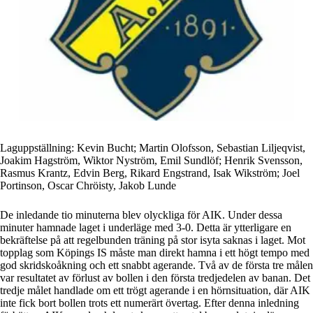
Laguppställning: Kevin Bucht; Martin Olofsson, Sebastian Liljeqvist,
Joakim Hagström, Wiktor Nyström, Emil Sundlöf; Henrik Svensson,
Rasmus Krantz, Edvin Berg, Rikard Engstrand, Isak Wikström; Joel
Portinson, Oscar Chröisty, Jakob Lunde
De inledande tio minuterna blev olyckliga för AIK. Under dessa
minuter hamnade laget i underläge med 3-0. Detta är ytterligare en
bekräftelse på att regelbunden träning på stor isyta saknas i laget. Mot
topplag som Köpings IS måste man direkt hamna i ett högt tempo med
god skridskoåkning och ett snabbt agerande. Två av de första tre målen
var resultatet av förlust av bollen i den första tredjedelen av banan. Det
tredje målet handlade om ett trögt agerande i en hörnsituation, där AIK
inte fick bort bollen trots ett numerärt övertag. Efter denna inledning