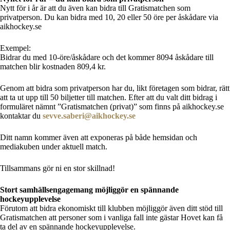
Nytt för i år är att du även kan bidra till Gratismatchen som
privatperson. Du kan bidra med 10, 20 eller 50 öre per åskådare via
aikhockey.se
Exempel:
Bidrar du med 10-öre/åskådare och det kommer 8094 åskådare till
matchen blir kostnaden 809,4 kr.
Genom att bidra som privatperson har du, likt företagen som bidrar, rätt
att ta ut upp till 50 biljetter till matchen. Efter att du valt ditt bidrag i
formuläret nämnt ”Gratismatchen (privat)” som finns på aikhockey.se
kontaktar du
sevve.saberi@aikhockey.se
Ditt namn kommer även att exponeras på både hemsidan och
mediakuben under aktuell match.
Tillsammans gör ni en stor skillnad!
Stort samhällsengagemang möjliggör en spännande
hockeyupplevelse
Förutom att bidra ekonomiskt till klubben möjliggör även ditt stöd till
Gratismatchen att personer som i vanliga fall inte gästar Hovet kan få
ta del av en spännande hockeyupplevelse.