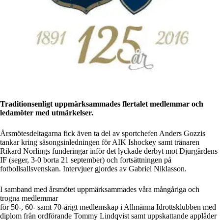
Traditionsenligt uppmärksammades flertalet medlemmar och
ledamöter med utmärkelser.
Årsmötesdeltagarna fick även ta del av sportchefen Anders Gozzis
tankar kring säsongsinledningen för AIK Ishockey samt tränaren
Rikard Norlings funderingar inför det lyckade derbyt mot Djurgårdens
IF (seger, 3-0 borta 21 september) och fortsättningen på
fotbollsallsvenskan. Intervjuer gjordes av Gabriel Niklasson.
I samband med årsmötet uppmärksammades våra mångåriga och
trogna medlemmar
för 50-, 60- samt 70-årigt medlemskap i Allmänna Idrottsklubben med
diplom från ordförande Tommy Lindqvist samt uppskattande applåder