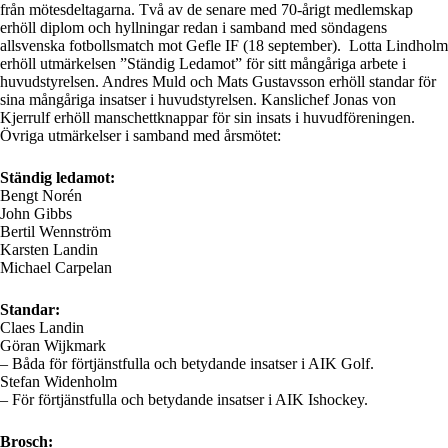
från mötesdeltagarna. Två av de senare med 70-årigt medlemskap
erhöll diplom och hyllningar redan i samband med söndagens
allsvenska fotbollsmatch mot Gefle IF (18 september). Lotta Lindholm
erhöll utmärkelsen ”Ständig Ledamot” för sitt mångåriga arbete i
huvudstyrelsen. Andres Muld och Mats Gustavsson erhöll standar för
sina mångåriga insatser i huvudstyrelsen. Kanslichef Jonas von
Kjerrulf erhöll manschettknappar för sin insats i huvudföreningen.
Övriga utmärkelser i samband med årsmötet:
Ständig ledamot:
Bengt Norén
John Gibbs
Bertil Wennström
Karsten Landin
Michael Carpelan
Standar:
Claes Landin
Göran Wijkmark
– Båda för förtjänstfulla och betydande insatser i AIK Golf.
Stefan Widenholm
– För förtjänstfulla och betydande insatser i AIK Ishockey.
Brosch: