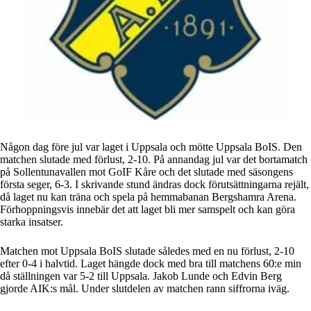
Någon dag före jul var laget i Uppsala och mötte Uppsala BoIS. Den
matchen slutade med förlust, 2-10. På annandag jul var det bortamatch
på Sollentunavallen mot GoIF Kåre och det slutade med säsongens
första seger, 6-3. I skrivande stund ändras dock förutsättningarna rejält,
då laget nu kan träna och spela på hemmabanan Bergshamra Arena.
Förhoppningsvis innebär det att laget bli mer samspelt och kan göra
starka insatser.
Matchen mot Uppsala BoIS slutade således med en nu förlust, 2-10
efter 0-4 i halvtid. Laget hängde dock med bra till matchens 60:e min
då ställningen var 5-2 till Uppsala. Jakob Lunde och Edvin Berg
gjorde AIK:s mål. Under slutdelen av matchen rann siffrorna iväg.