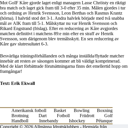
Mot GoIF Kåre gjorde laget enligt managern Lasse Chröisty en riktigt
bra match och laget gick fram till 3-0 efter 35 min. Målen gjordes i tur
och ordning av Henrik Svensson, Leon Berthas och Rasmus Krantz
(hörna). I halvtid stod det 3-1. Andra halvlek började med två snabba
mål av AIK fram till 5-1. Målskyttar nu var Henrik Svensson och
Rikard Engstrand (frislag). Efter en reducering av Kåre avgjordes
matchen definitivt i matchens 89:e min efter en straff av Henrik
Svensson, som därigenom blev tremålsskytt. En sen reducering av
Kåre gav slutresultatet 6-3.
Besvärliga träningsförhållanden och många inställda/flyttade matcher
innebär att resten av säsongen kommer att bli väldigt komprimerad.
Med de klart förbättrade förutsättningarna finns det emellertid hopp om
framgångar!
Text: Erik Ekwall
Amerikansk fotboll
Basket
Bowling
Boxning
Brottning
Dart
Fotboll
Friidrott
Golf
Handboll
Innebandy
Ishockey
Pétanque
Copyright © 2026 Allmänna Idrottsklubben -
Hemsida från