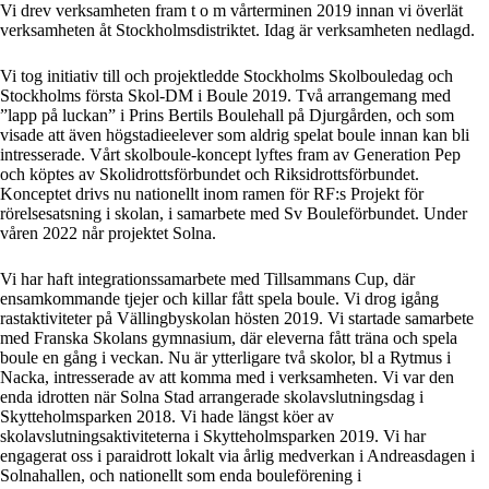
Vi drev verksamheten fram t o m vårterminen 2019 innan vi överlät
verksamheten åt Stockholmsdistriktet. Idag är verksamheten nedlagd.
Vi tog initiativ till och projektledde Stockholms Skolbouledag och
Stockholms första Skol-DM i Boule 2019. Två arrangemang med
”lapp på luckan” i Prins Bertils Boulehall på Djurgården, och som
visade att även högstadieelever som aldrig spelat boule innan kan bli
intresserade. Vårt skolboule-koncept lyftes fram av Generation Pep
och köptes av Skolidrottsförbundet och Riksidrottsförbundet.
Konceptet drivs nu nationellt inom ramen för RF:s Projekt för
rörelsesatsning i skolan, i samarbete med Sv Bouleförbundet. Under
våren 2022 når projektet Solna.
Vi har haft integrationssamarbete med Tillsammans Cup, där
ensamkommande tjejer och killar fått spela boule. Vi drog igång
rastaktiviteter på Vällingbyskolan hösten 2019. Vi startade samarbete
med Franska Skolans gymnasium, där eleverna fått träna och spela
boule en gång i veckan. Nu är ytterligare två skolor, bl a Rytmus i
Nacka, intresserade av att komma med i verksamheten. Vi var den
enda idrotten när Solna Stad arrangerade skolavslutningsdag i
Skytteholmsparken 2018. Vi hade längst köer av
skolavslutningsaktiviteterna i Skytteholmsparken 2019. Vi har
engagerat oss i paraidrott lokalt via årlig medverkan i Andreasdagen i
Solnahallen, och nationellt som enda bouleförening i