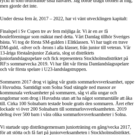
ryckt in som ordförande sista halvåret. Jag borde dragit öronen åt mig,
men gjorde det inte.
Under dessa fem år, 2017 – 2022, har vi vänt utvecklingen kapitalt:
Finalspel i Sv Cupen tre av fem möjliga år. Vi är en av få
bouleföreningar som mäktat med detta. Vårt Damlag tillhör Sveriges
bästa. Vi tog de första SM-gulden i Elitklassen. Vi har tagit en trave
DM-guld, -silver och -brons i alla klasser, från junior till veteran. Vår
13-åriga förstaårsjunior Zakaria, slog ut distriktets
juniorlandslagsspelare och fick representera Stockholmsdistriktet på
RF:s sommarvecka 2019. Vi har fått vår första Damlandslagsspelare
och vår första spelare i U23-landslagstruppen.
Sommaren 2017 drog vi igång vår gratis sommarlovsverksamhet, uppe
i Huvudsta. Samtidigt som Solna Stad stängde ned massor av
kommunala verksamheter på sommaren, såg vi alla ungar och
ungdomar som drog i Huvudsta utan att ha något sommarställe att åka
till. Cirka 100 Solnabarn testade boule gratis den sommaren. Året efter
lockade vi över 200 Solnabarn till sommarlovsverksamheten. 2019
deltog över 500 barn i våra olika sommarlovsverksamheter i Solna.
Vi startade upp distriktsgemensam juniorträning en gång/vecka 2017,
för att stötta och få fart på juniorverksamheten i Stockholmsdistriktet.