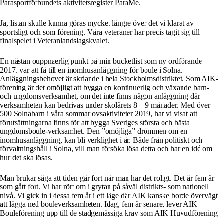
Parasportförbundets aktivitetsregister ParaMe.
Ja, listan skulle kunna göras mycket längre över det vi klarat av
sportsligt och som förening. Våra veteraner har precis tagit sig till
finalspelet i Veteranlandslagskvalet.
En nästan ouppnåerlig punkt på min bucketlist som ny ordförande
2017, var att få till en inomhusanläggning för boule i Solna.
Anläggningsbehovet är skriande i hela Stockholmsdistriktet. Som AIK-
förening är det omöjligt att bygga en kontinuerlig och växande barn-
och ungdomsverksamhet, om det inte finns någon anläggning där
verksamheten kan bedrivas under skolårets 8 – 9 månader. Med över
500 Solnabarn i våra sommarlovsaktiviteter 2019, har vi visat att
förutsättningarna finns för att bygga Sveriges största och bästa
ungdomsboule-verksamhet. Den ”omöjliga” drömmen om en
inomhusanläggning, kan bli verklighet i år. Både från politiskt och
förvaltningshåll i Solna, vill man försöka lösa detta och har en idé om
hur det ska lösas.
Man brukar säga att tiden går fort när man har det roligt. Det är fem år
som gått fort. Vi har rört om i grytan på såväl distrikts- som nationell
nivå. Vi gick in i dessa fem år i ett läge där AIK kanske borde övervägt
att lägga ned bouleverksamheten. Idag, fem år senare, lever AIK
Bouleförening upp till de stadgemässiga krav som AIK Huvudförening