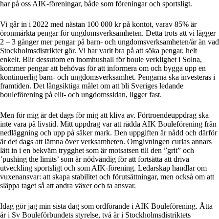
har på oss AIK-föreningar, både som föreningar och sportsligt.
Vi går in i 2022 med nästan 100 000 kr på kontot, varav 85% är
öronmärkta pengar för ungdomsverksamheten. Detta trots att vi lägger
2 – 3 gånger mer pengar på barn- och ungdomsverksamheten/år än vad
Stockholmsdistriktet gör. Vi har varit bra på att söka pengar, helt
enkelt. Blir dessutom en inomhushall för boule verklighet i Solna,
kommer pengar att behövas för att informera om och bygga upp en
kontinuerlig barn- och ungdomsverksamhet. Pengarna ska investeras i
framtiden. Det långsiktiga målet om att bli Sveriges ledande
bouleförening på elit- och ungdomssidan, ligger fast.
Men för mig är det dags för mig att kliva av. Förtroendeuppdrag ska
inte vara på livstid. Mitt uppdrag var att rädda AIK Bouleförening från
nedläggning och upp på säker mark. Den uppgiften är nådd och därför
är det dags att lämna över verksamheten. Omgivningen curlas annars
lätt in i en bekväm trygghet som är motsatsen till den ”grit” och
’pushing the limits’ som är nödvändig för att fortsätta att driva
utveckling sportsligt och som AIK-förening. Ledarskap handlar om
vuxenansvar: att skapa stabilitet och förutsättningar, men också om att
släppa taget så att andra växer och ta ansvar.
Idag gör jag min sista dag som ordförande i AIK Bouleförening. Åtta
år i Sv Bouleförbundets styrelse, två år i Stockholmsdistriktets