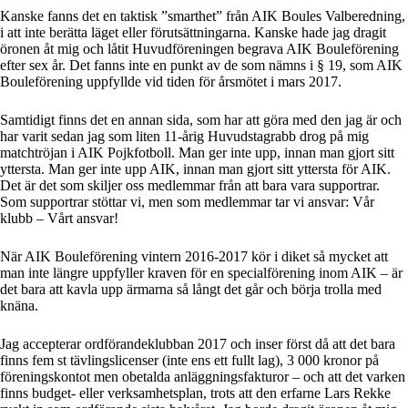
Kanske fanns det en taktisk ”smarthet” från AIK Boules Valberedning,
i att inte berätta läget eller förutsättningarna. Kanske hade jag dragit
öronen åt mig och låtit Huvudföreningen begrava AIK Bouleförening
efter sex år. Det fanns inte en punkt av de som nämns i § 19, som AIK
Bouleförening uppfyllde vid tiden för årsmötet i mars 2017.
Samtidigt finns det en annan sida, som har att göra med den jag är och
har varit sedan jag som liten 11-årig Huvudstagrabb drog på mig
matchtröjan i AIK Pojkfotboll. Man ger inte upp, innan man gjort sitt
yttersta. Man ger inte upp AIK, innan man gjort sitt yttersta för AIK.
Det är det som skiljer oss medlemmar från att bara vara supportrar.
Som supportrar stöttar vi, men som medlemmar tar vi ansvar: Vår
klubb – Vårt ansvar!
När AIK Bouleförening vintern 2016-2017 kör i diket så mycket att
man inte längre uppfyller kraven för en specialförening inom AIK – är
det bara att kavla upp ärmarna så långt det går och börja trolla med
knäna.
Jag accepterar ordförandeklubban 2017 och inser först då att det bara
finns fem st tävlingslicenser (inte ens ett fullt lag), 3 000 kronor på
föreningskontot men obetalda anläggningsfakturor – och att det varken
finns budget- eller verksamhetsplan, trots att den erfarne Lars Rekke