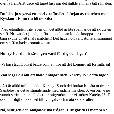
övriga från AIK drog ett tungt lass när det gällde att hålla tätt i finalen.
Du blev ju segerskytt med straffmålet i början av matchen mot
Ryssland. Hann du bli nervös?
-Nej, egentligen inte, även om det alltid är lite spännande att skjuta en
straff. Nu var det ju tidigt i finalen och man kunde knappast tro att det
bara skulle bli ett mål i matchen! Det hade nog varit större anspänning
om straffen hade kommit senare.
Hur tycker du att säsongen varit för dig och laget?
-Vi har stadigt blivit bättre och jag tror att det kommer att fortsätta så!
Vad säger du om att möta antagonisten Kareby IS i detta läge?
-Det är alltid tufft att möta Kareby IS och det brukar bli täta matcher.
Samtidigt är det ju stimulerande med sådana matcher. Även om vi nu
vunnit serien är det alltid ett prestigemöte, när vi möter Kareby IS. Det
ska bli roligt att åka ned till Kungälv och mäta våra krafter!
Nå, slutligen den obligatoriska frågan. Hur går det i matchen?