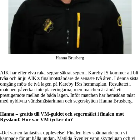
Hanna Brusberg
AIK har efter elva raka segrar säkrat segern. Kareby IS kommer att bli
tvåa och är ju AIK:s finalmotståndare de senaste två åren. I denna sista
omgång möts de två lagen på Kareby IS:s hemmaplan. Resultatet i
matchen påverkar inte placeringarna, men matchen är ändå ett
prestigemöte mellan de båda lagen. Inför matchen har hemsidan talat
med nyblivna världsmästarinnan och segerskytten Hanna Brusberg.
Hanna – grattis till VM-guldet och segermålet i finalen mot
Ryssland! Hur var VM tycker du?
-Det var en fantastisk upplevelse! Finalen blev spännande och vi
kämpade för att hålla undan. Matilda Svenler vann skytteligan och vi