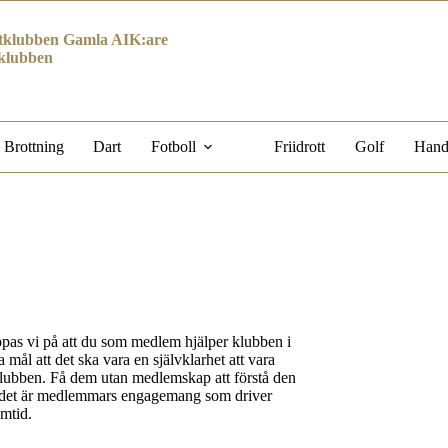
klubben Gamla AIK:are
klubben
Brottning
Dart
Fotboll
Friidrott
Golf
Hand
ppas vi på att du som medlem hjälper klubben i
a mål att det ska vara en självklarhet att vara
lubben. Få dem utan medlemskap att förstå den
t det är medlemmars engagemang som driver
mtid.