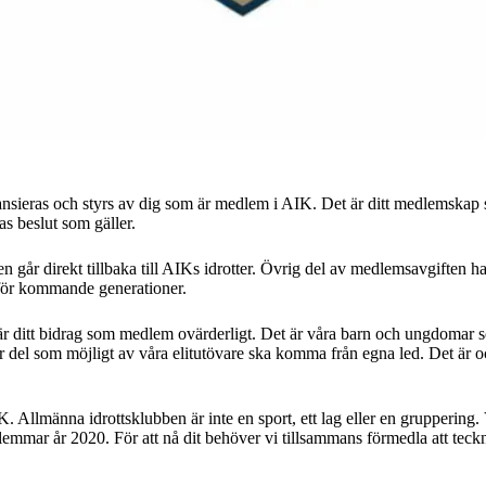
nsieras och styrs av dig som är medlem i AIK. Det är ditt medlemskap so
s beslut som gäller.
en går direkt tillbaka till AIKs idrotter. Övrig del av medlemsavgiften h
 för kommande generationer.
är ditt bidrag som medlem ovärderligt. Det är våra barn och ungdomar s
or del som möjligt av våra elitutövare ska komma från egna led. Det ä
. Allmänna idrottsklubben är inte en sport, ett lag eller en grupperin
emmar år 2020. För att nå dit behöver vi tillsammans förmedla att t