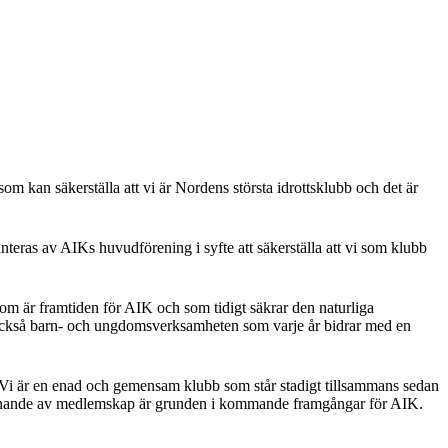
m kan säkerställa att vi är Nordens största idrottsklubb och det är
anteras av AIKs huvudförening i syfte att säkerställa att vi som klubb
om är framtiden för AIK och som tidigt säkrar den naturliga
r också barn- och ungdomsverksamheten som varje år bidrar med en
g. Vi är en enad och gemensam klubb som står stadigt tillsammans sedan
ecknande av medlemskap är grunden i kommande framgångar för AIK.