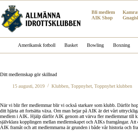
Hoppa
till
Bli medlem
Kamrat
innehåll
AIK Shop
Gnagis
Amerikansk fotboll
Basket
Bowling
Boxning
Ditt medlemskap gör skillnad
15 augusti, 2019
Klubben
,
Toppnyhet
,
Toppnyhet klubben
När vi blir fler medlemmar blir vi också starkare som klubb. Därför ho
ditt hjärta att fortsätta växa. Om man hejar på AIK är det vårt uttrycklig
medlem i AIK. Hjälp därför AIK genom att värva fler medlemmar till k
självklara kopplingen mellan medlemskapet och AIKs framgångar. At
AIK framåt och att medlemmarna är grunden i både vår historia och fra