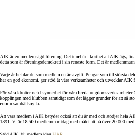
AIK är en medlemsägd förening. Det innebär i korthet att AIK ägs, fina
detta som är föreningsdemokrati i sin renaste form. Det är medlemmarna
Varje år betalar du som medlem en årsavgift. Pengar som till största del
har en god ekonomi, ger stöd åt våra verksamheter och utvecklar AIK
För våra idrotter och i synnerhet för våra breda ungdomsverksamheter 
kopplingen med klubben samtidigt som det lägger grunder för att så st
enorm samhällsnytta.
Att vara medlem i AIK betyder också att du är med och stödjer hela AIK
1891. Vi är 18 500 medlemmar idag med målet att nå över 20 000 medl
Stöd AIK, bli medlem idag
HÄR
.