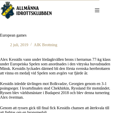
Hoppa
till
innehåll
European games
2 juli, 2019
AIK Brottning
Alex Kessidis vann under lördagkvällen brons i herrarnas 77-kg klass
under Europeiska Spelen som anordnades i den vitryska huvudstaden
Minsk. Kessidis lyckades därmed bli den första svenska herrbrottaren
att vinna en medalj vid Spelen som avgörs var fjärde år.
Kessidis inledde tävlingen mot Bolkvadze, Georgien genom en 3-1
poängseger. I kvartsfinalen stod Chekhirkin, Ryssland för motståndet.
Ryssen blev världsmästare i Budapest 2018 och blev denna turnering
Alex överman.
Genom att ryssen gick till final fick Kessidis chansen att återkvala till
att fightas om en bronsmedalj.