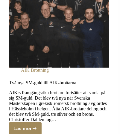
AIK Brottning
Två nya SM-guld till AIK-brottarna
AIK:s framgångsrika brottare fortsätter att samla på
sig SM-guld, Det blev två nya när Svenska
Mästerskapen i grekisk-romersk brottning avgjordes
i Hässleholm i helgen. Åtta AIK-brottare deltog och
det blev två SM-guld, tre silver och ett brons.
Christoffer Dahlén tog…
Läs mer
Två