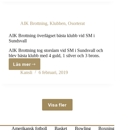
bästa
klubb
vid
SM
AIK Brottning
,
Klubben
,
Osorterat
i
Sundsvall.
AIK Brottning överlägset bästa klubb vid SM i
Sundsvall
AIK Brottning tog storslam vid SM i Sundsvall och
blev bästa klubb med 4 guld, 1 silver och 3 brons.
Läs mer
AIK
Brottning
Kansli
6 februari, 2019
överlägset
bästa
klubb
vid
SM
i
Visa fler
Sundsvall
Amerikansk fotboll
Basket
Bowling
Boxning