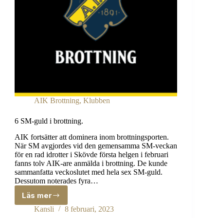
AIK Brottning
,
Klubben
6 SM-guld i brottning.
AIK fortsätter att dominera inom brottningsporten.
När SM avgjordes vid den gemensamma SM-veckan
för en rad idrotter i Skövde första helgen i februari
fanns tolv AIK-are anmälda i brottning. De kunde
sammanfatta veckoslutet med hela sex SM-guld.
Dessutom noterades fyra…
Läs mer
6
SM-
Kansli
8 februari, 2023
guld