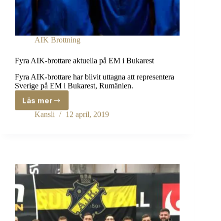
AIK Brottning
Fyra AIK-brottare aktuella på EM i Bukarest
Fyra AIK-brottare har blivit uttagna att representera
Sverige på EM i Bukarest, Rumänien.
Läs mer
Fyra
AIK-
Kansli
12 april, 2019
brottare
aktuella
på
EM
i
Bukarest