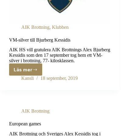
AIK Brottning
,
Klubben
VM-silver till Bjurberg Kessidis
AIK HS vill gratulera AIK Brottnings Alex Bjurberg
Kessidis som den 17 september tog hem ett VM-
silver i brottning, 77- kilosklassen.
Läs mer
VM-
silver
Kansli
18 september, 2019
till
Bjurberg
Kessidis
AIK Brottning
European games
AIK Brottning och Sveriges Alex Kessidis tog i