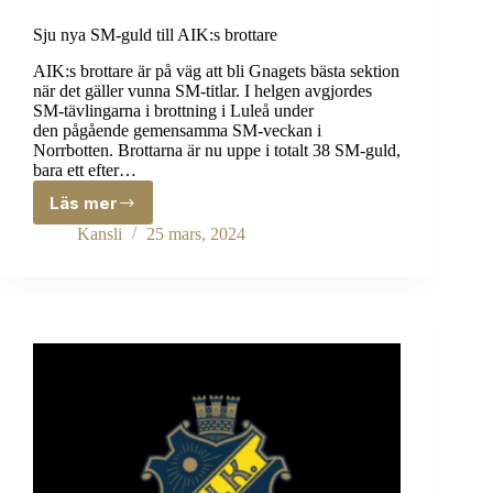
Sju nya SM-guld till AIK:s brottare
AIK:s brottare är på väg att bli Gnagets bästa sektion
när det gäller vunna SM-titlar. I helgen avgjordes
SM-tävlingarna i brottning i Luleå under
den pågående gemensamma SM-veckan i
Norrbotten. Brottarna är nu uppe i totalt 38 SM-guld,
bara ett efter…
Läs mer
Sju
nya
Kansli
25 mars, 2024
SM-
guld
till
AIK:s
brottare