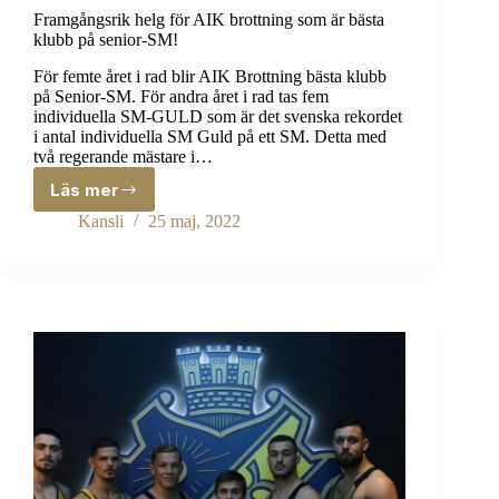
Framgångsrik helg för AIK brottning som är bästa
klubb på senior-SM!
För femte året i rad blir AIK Brottning bästa klubb
på Senior-SM. För andra året i rad tas fem
individuella SM-GULD som är det svenska rekordet
i antal individuella SM Guld på ett SM. Detta med
två regerande mästare i…
Läs mer
Framgångsrik
helg
Kansli
25 maj, 2022
för
AIK
brottning
som
är
bästa
klubb
på
senior-
SM!