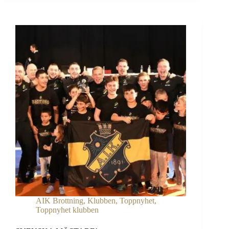
AIK Brottning
,
Klubben
,
Toppnyhet
,
Toppnyhet klubben