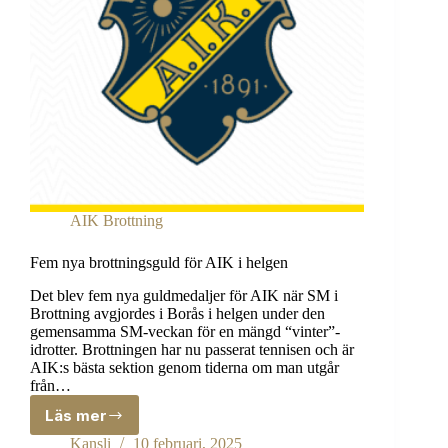
AIK Brottning
Fem nya brottningsguld för AIK i helgen
Det blev fem nya guldmedaljer för AIK när SM i
Brottning avgjordes i Borås i helgen under den
gemensamma SM-veckan för en mängd “vinter”-
idrotter. Brottningen har nu passerat tennisen och är
AIK:s bästa sektion genom tiderna om man utgår
från…
Läs mer
Fem
nya
Kansli
10 februari, 2025