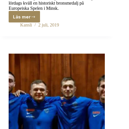
lördags kväll en historiskt bronsmedalj på
Europeiska Spelen i Minsk.
Läs mer
European
games
Kansli
2 juli, 2019