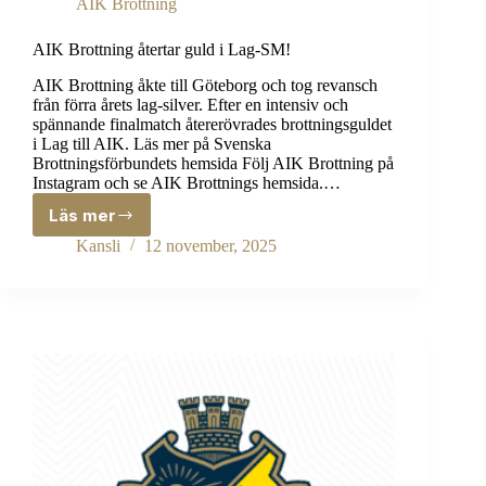
AIK Brottning
AIK Brottning återtar guld i Lag-SM!
AIK Brottning åkte till Göteborg och tog revansch
från förra årets lag-silver. Efter en intensiv och
spännande finalmatch återerövrades brottningsguldet
i Lag till AIK. Läs mer på Svenska
Brottningsförbundets hemsida Följ AIK Brottning på
Instagram och se AIK Brottnings hemsida.…
Läs mer
AIK
Brottning
Kansli
12 november, 2025
återtar
guld
i
Lag-
SM!