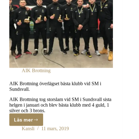
AIK Brottning
AIK Brottning överlägset bästa klubb vid SM i
Sundsvall.
AIK Brottning tog storslam vid SM i Sundsvall sista
helgen i januari och blev bästa klubb med 4 guld, 1
silver och 3 brons.
Läs mer
AIK
Brottning
Kansli
11 mars, 2019
överlägset