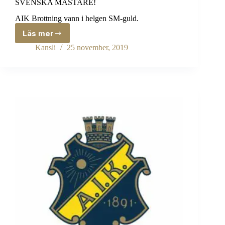
SVENSKA MÄSTARE!
AIK Brottning vann i helgen SM-guld.
Läs mer
SVENSKA
MÄSTARE!
Kansli
25 november, 2019