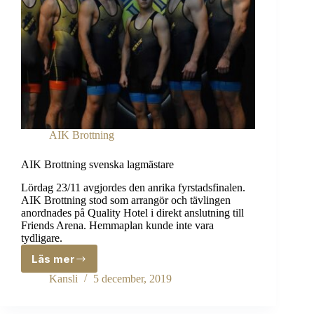
AIK Brottning
AIK Brottning svenska lagmästare
Lördag 23/11 avgjordes den anrika fyrstadsfinalen.
AIK Brottning stod som arrangör och tävlingen
anordnades på Quality Hotel i direkt anslutning till
Friends Arena. Hemmaplan kunde inte vara
tydligare.
Läs mer
AIK
Brottning
Kansli
5 december, 2019
svenska
lagmästare