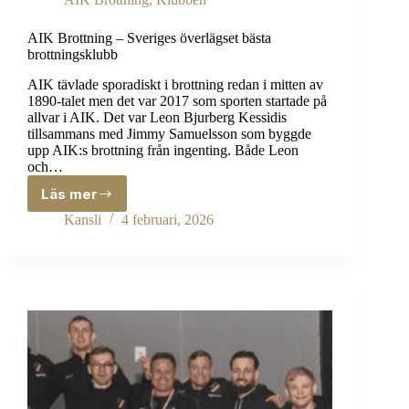
AIK Brottning – Sveriges överlägset bästa
brottningsklubb
AIK tävlade sporadiskt i brottning redan i mitten av
1890-talet men det var 2017 som sporten startade på
allvar i AIK. Det var Leon Bjurberg Kessidis
tillsammans med Jimmy Samuelsson som byggde
upp AIK:s brottning från ingenting. Både Leon
och…
Läs mer
AIK
Brottning
Kansli
4 februari, 2026
–
Sveriges
överlägset
bästa
brottningsklubb