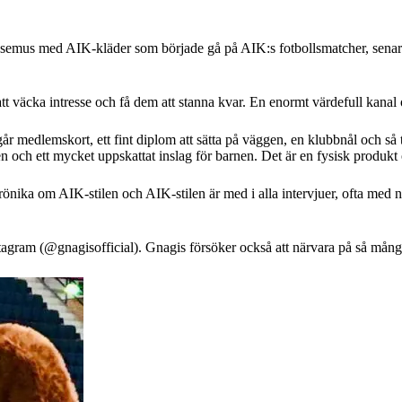
or gosemus med AIK-kläder som började gå på AIK:s fotbollsmatcher, se
tt väcka intresse och få dem att stanna kvar. En enormt värdefull kanal 
r medlemskort, ett fint diplom att sätta på väggen, en klubbnål och s
 och ett mycket uppskattat inslag för barnen. Det är en fysisk produkt 
rönika om AIK-stilen och AIK-stilen är med i alla intervjuer, ofta me
agram (@gnagisofficial). Gnagis försöker också att närvara på så mång