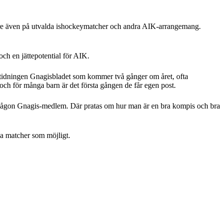
nare även på utvalda ishockeymatcher och andra AIK-arrangemang.
och en jättepotential för AIK.
å tidningen Gnagisbladet som kommer två gånger om året, ofta
och för många barn är det första gången de får egen post.
d någon Gnagis-medlem. Där pratas om hur man är en bra kompis och bra
a matcher som möjligt.