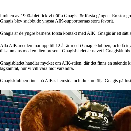
I mitten av 1990-talet fick vi träffa Gnagis för första gången. En st
Gnagis blev snabbt de yngsta AIK-supportrarnas stora favorit.
Gnagis är de yngre barnens första kontakt med AIK. Gnagis är ett sätt a
Alla AIK-medlemmar upp till 12 år är med i Gnagisklubben, och då ingå
tillsammans med en liten present. Gnagisbladet är navet i Gnagisklubben
Gnagisbladet handlar mycket om AIK-stilen, där det finns en stående k
lagkamrat, hur vi vill vara mot varandra.
Gnagisklubben finns på AIK:s hemsida och du kan följa Gnagis på Inst