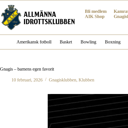
Hoppa
till
Bli medlem
Kamrat
innehåll
AIK Shop
Gnagis
Amerikansk fotboll
Basket
Bowling
Boxning
Gnagis – barnens egen favorit
10 februari, 2026
Gnagisklubben
,
Klubben