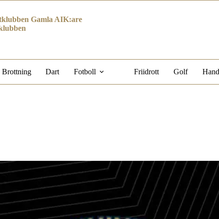
klubben Gamla AIK:are
klubben
Brottning
Dart
Fotboll
Friidrott
Golf
Hand