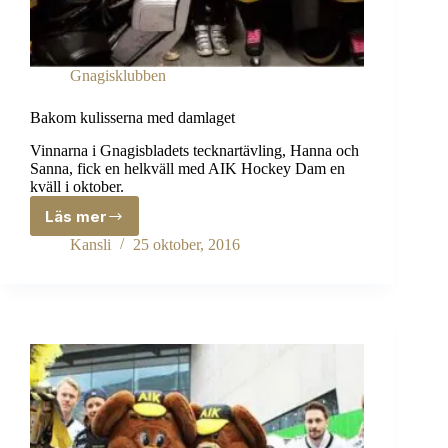
Gnagisklubben
Bakom kulisserna med damlaget
Vinnarna i Gnagisbladets tecknartävling, Hanna och
Sanna, fick en helkväll med AIK Hockey Dam en
kväll i oktober.
Läs mer
Bakom
kulisserna
Kansli
25 oktober, 2016
med
damlaget