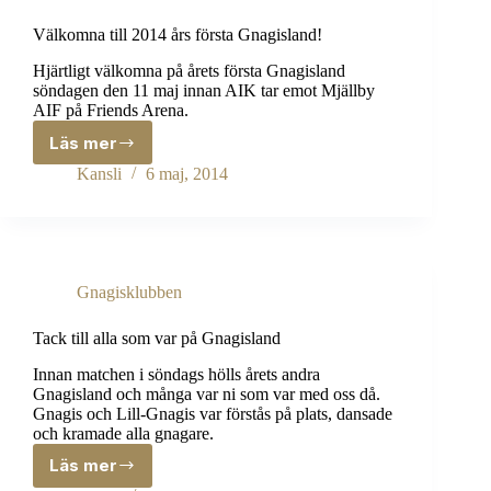
Välkomna till 2014 års första Gnagisland!
Hjärtligt välkomna på årets första Gnagisland
söndagen den 11 maj innan AIK tar emot Mjällby
AIF på Friends Arena.
Läs mer
Välkomna
till
Kansli
6 maj, 2014
2014
års
första
Gnagisland!
Gnagisklubben
Tack till alla som var på Gnagisland
Innan matchen i söndags hölls årets andra
Gnagisland och många var ni som var med oss då.
Gnagis och Lill-Gnagis var förstås på plats, dansade
och kramade alla gnagare.
Läs mer
Tack