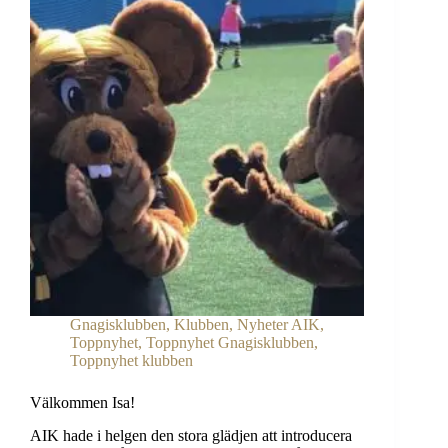
Gnagisklubben
,
Klubben
,
Nyheter AIK
,
Toppnyhet
,
Toppnyhet Gnagisklubben
,
Toppnyhet klubben
Välkommen Isa!
AIK hade i helgen den stora glädjen att introducera