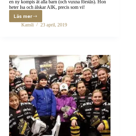
en ny kompis åt alla barn (och vuxna förstås). Hon
heter Isa och älskar AIK, precis som vi!
Läs mer
Välkommen
Isa!
Kansli
23 april, 2019