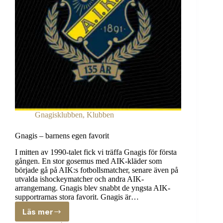
Gnagisklubben
,
Klubben
Gnagis – barnens egen favorit
I mitten av 1990-talet fick vi träffa Gnagis för första
gången. En stor gosemus med AIK-kläder som
började gå på AIK:s fotbollsmatcher, senare även på
utvalda ishockeymatcher och andra AIK-
arrangemang. Gnagis blev snabbt de yngsta AIK-
supportrarnas stora favorit. Gnagis är…
Läs mer
Gnagis