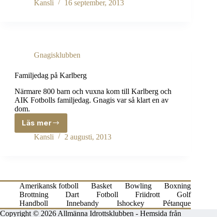
till
Kansli
16 september, 2013
alla
som
var
på
Gnagisland
Gnagisklubben
Familjedag på Karlberg
Närmare 800 barn och vuxna kom till Karlberg och
AIK Fotbolls familjedag. Gnagis var så klart en av
dom.
Läs mer
Familjedag
på
Kansli
2 augusti, 2013
Karlberg
Amerikansk fotboll
Basket
Bowling
Boxning
Brottning
Dart
Fotboll
Friidrott
Golf
Handboll
Innebandy
Ishockey
Pétanque
Copyright © 2026 Allmänna Idrottsklubben -
Hemsida från