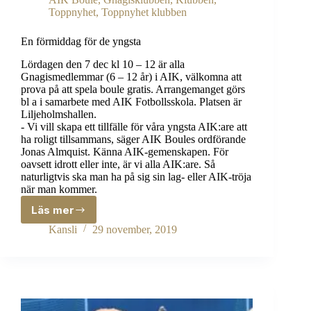
Toppnyhet
,
Toppnyhet klubben
En förmiddag för de yngsta
Lördagen den 7 dec kl 10 – 12 är alla
Gnagismedlemmar (6 – 12 år) i AIK, välkomna att
prova på att spela boule gratis. Arrangemanget görs
bl a i samarbete med AIK Fotbollsskola. Platsen är
Liljeholmshallen.
- Vi vill skapa ett tillfälle för våra yngsta AIK:are att
ha roligt tillsammans, säger AIK Boules ordförande
Jonas Almquist. Känna AIK-gemenskapen. För
oavsett idrott eller inte, är vi alla AIK:are. Så
naturligtvis ska man ha på sig sin lag- eller AIK-tröja
när man kommer.
Läs mer
En
förmiddag
Kansli
29 november, 2019
för
de
yngsta