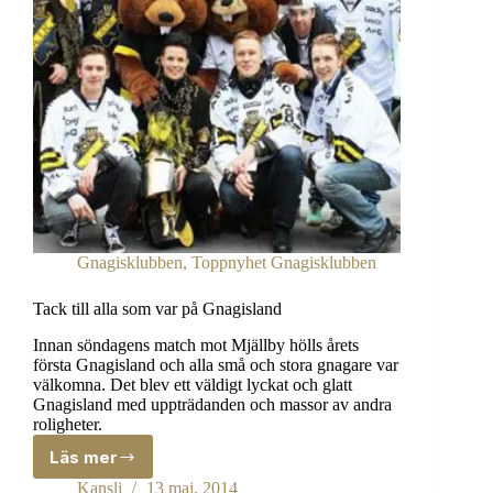
Gnagisklubben
,
Toppnyhet Gnagisklubben
Tack till alla som var på Gnagisland
Innan söndagens match mot Mjällby hölls årets
första Gnagisland och alla små och stora gnagare var
välkomna. Det blev ett väldigt lyckat och glatt
Gnagisland med uppträdanden och massor av andra
roligheter.
Läs mer
Tack
till
Kansli
13 maj, 2014