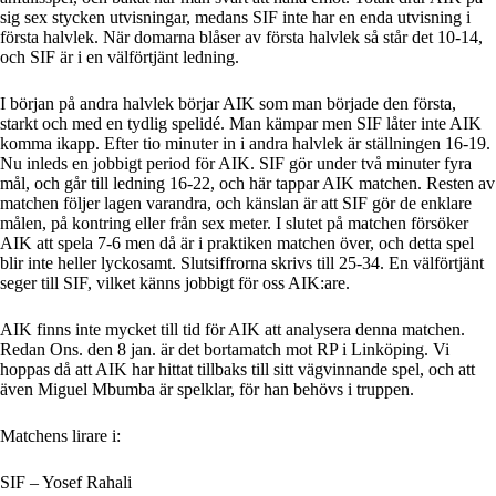
sig sex stycken utvisningar, medans SIF inte har en enda utvisning i
första halvlek. När domarna blåser av första halvlek så står det 10-14,
och SIF är i en välförtjänt ledning.
I början på andra halvlek börjar AIK som man började den första,
starkt och med en tydlig spelidé. Man kämpar men SIF låter inte AIK
komma ikapp. Efter tio minuter in i andra halvlek är ställningen 16-19.
Nu inleds en jobbigt period för AIK. SIF gör under två minuter fyra
mål, och går till ledning 16-22, och här tappar AIK matchen. Resten av
matchen följer lagen varandra, och känslan är att SIF gör de enklare
målen, på kontring eller från sex meter. I slutet på matchen försöker
AIK att spela 7-6 men då är i praktiken matchen över, och detta spel
blir inte heller lyckosamt. Slutsiffrorna skrivs till 25-34. En välförtjänt
seger till SIF, vilket känns jobbigt för oss AIK:are.
AIK finns inte mycket till tid för AIK att analysera denna matchen.
Redan Ons. den 8 jan. är det bortamatch mot RP i Linköping. Vi
hoppas då att AIK har hittat tillbaks till sitt vägvinnande spel, och att
även Miguel Mbumba är spelklar, för han behövs i truppen.
Matchens lirare i:
SIF – Yosef Rahali