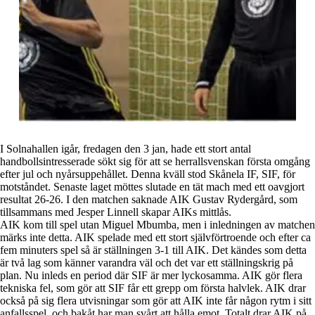
I Solnahallen igår, fredagen den 3 jan, hade ett stort antal
handbollsintresserade sökt sig för att se herrallsvenskan första omgång
efter jul och nyårsuppehållet. Denna kväll stod Skånela IF, SIF, för
motståndet. Senaste laget möttes slutade en tät mach med ett oavgjort
resultat 26-26. I den matchen saknade AIK Gustav Rydergård, som
tillsammans med Jesper Linnell skapar AIKs mittlås.
AIK kom till spel utan Miguel Mbumba, men i inledningen av matchen
märks inte detta. AIK spelade med ett stort självförtroende och efter ca
fem minuters spel så är ställningen 3-1 till AIK. Det kändes som detta
är två lag som känner varandra väl och det var ett ställningskrig på
plan. Nu inleds en period där SIF är mer lyckosamma. AIK gör flera
tekniska fel, som gör att SIF får ett grepp om första halvlek. AIK drar
också på sig flera utvisningar som gör att AIK inte får någon rytm i sitt
anfallsspel, och bakåt har man svårt att hålla emot. Totalt drar AIK på