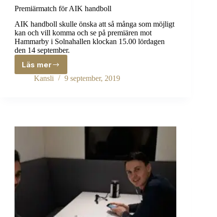
Premiärmatch för AIK handboll
AIK handboll skulle önska att så många som möjligt
kan och vill komma och se på premiären mot
Hammarby i Solnahallen klockan 15.00 lördagen
den 14 september.
Läs mer
Premiärmatch
för
Kansli
9 september, 2019
AIK
handboll