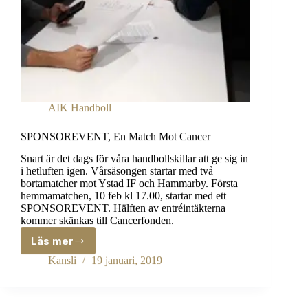
AIK Handboll
SPONSOREVENT, En Match Mot Cancer
Snart är det dags för våra handbollskillar att ge sig in
i hetluften igen. Vårsäsongen startar med två
bortamatcher mot Ystad IF och Hammarby. Första
hemmamatchen, 10 feb kl 17.00, startar med ett
SPONSOREVENT. Hälften av entréintäkterna
kommer skänkas till Cancerfonden.
Läs mer
SPONSOREVENT,
En
Kansli
19 januari, 2019
Match
Mot
Cancer