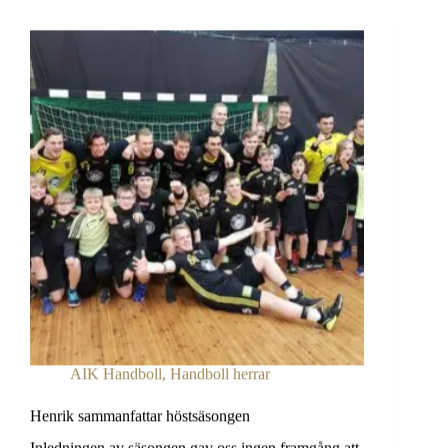
AIK Handboll
,
Handboll herrar
Henrik sammanfattar höstsäsongen
Inledningen av säsongen gav oss ingen framgång att