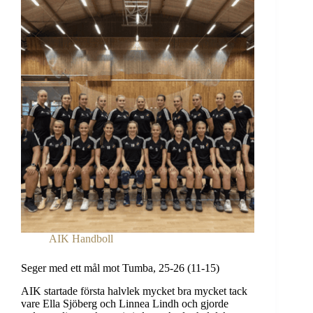
HK
–
29-
29
(15-
16)
AIK Handboll
Seger med ett mål mot Tumba, 25-26 (11-15)
AIK startade första halvlek mycket bra mycket tack
vare Ella Sjöberg och Linnea Lindh och gjorde