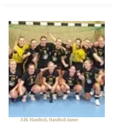
allsvenskan
nästa
år
–
klara
seriesegrare
AIK Handboll
,
Handboll damer