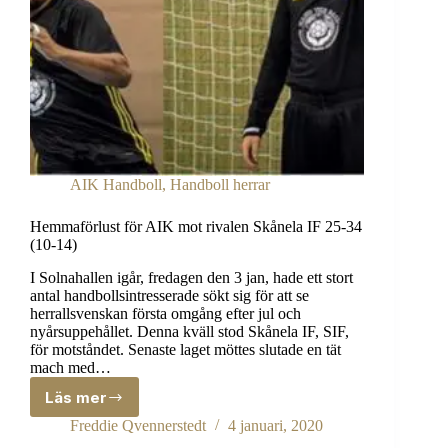
AIK Handboll
,
Handboll herrar
Hemmaförlust för AIK mot rivalen Skånela IF 25-34
(10-14)
I Solnahallen igår, fredagen den 3 jan, hade ett stort
antal handbollsintresserade sökt sig för att se
herrallsvenskan första omgång efter jul och
nyårsuppehållet. Denna kväll stod Skånela IF, SIF,
för motståndet. Senaste laget möttes slutade en tät
mach med…
Läs mer
Hemmaförlust
för
Freddie Qvennerstedt
4 januari, 2020
AIK