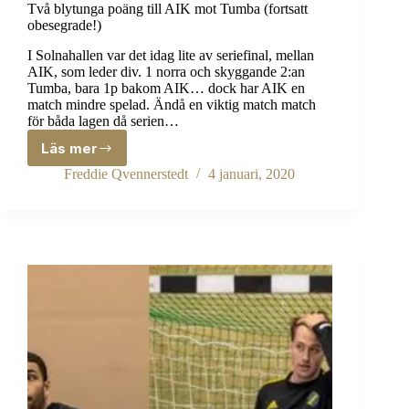
Två blytunga poäng till AIK mot Tumba (fortsatt
obesegrade!)
I Solnahallen var det idag lite av seriefinal, mellan
AIK, som leder div. 1 norra och skyggande 2:an
Tumba, bara 1p bakom AIK… dock har AIK en
match mindre spelad. Ändå en viktig match match
för båda lagen då serien…
Läs mer
Två
blytunga
Freddie Qvennerstedt
4 januari, 2020
poäng
till
AIK
mot
Tumba
(fortsatt
obesegrade!)