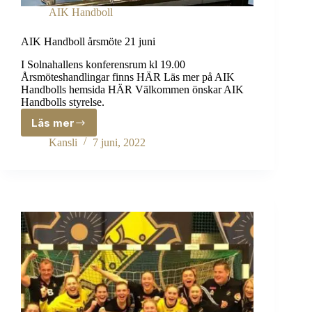
AIK Handboll
AIK Handboll årsmöte 21 juni
I Solnahallens konferensrum kl 19.00
Årsmöteshandlingar finns HÄR Läs mer på AIK
Handbolls hemsida HÄR Välkommen önskar AIK
Handbolls styrelse.
Läs mer
AIK
Handboll
Kansli
7 juni, 2022
årsmöte
21
juni