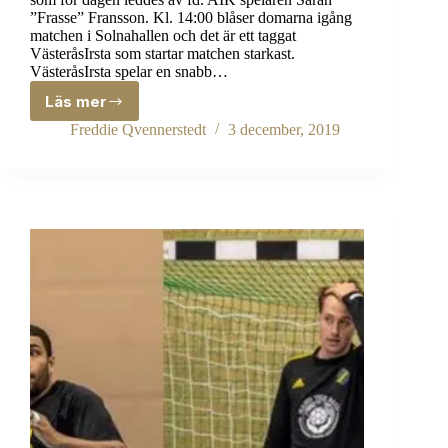
”Frasse” Fransson. Kl. 14:00 blåser domarna igång
matchen i Solnahallen och det är ett taggat
VästeråsIrsta som startar matchen starkast.
VästeråsIrsta spelar en snabb…
Läs mer
Hemmaseger
för
Freddie Qvennerstedt
3 december, 2019
AIK
dam
32-
25
(16-
16)