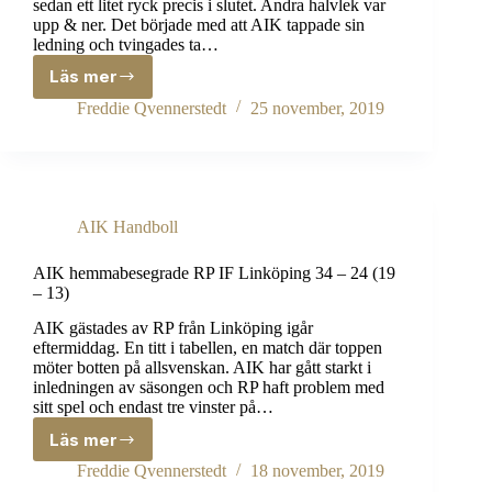
sedan ett litet ryck precis i slutet. Andra halvlek var
upp & ner. Det började med att AIK tappade sin
ledning och tvingades ta…
Läs mer
Seger
med
Freddie Qvennerstedt
25 november, 2019
ett
mål
mot
Tumba,
25-
AIK Handboll
26
(11-
15)
AIK hemmabesegrade RP IF Linköping 34 – 24 (19
– 13)
AIK gästades av RP från Linköping igår
eftermiddag. En titt i tabellen, en match där toppen
möter botten på allsvenskan. AIK har gått starkt i
inledningen av säsongen och RP haft problem med
sitt spel och endast tre vinster på…
Läs mer
AIK
hemmabesegrade
Freddie Qvennerstedt
18 november, 2019
RP