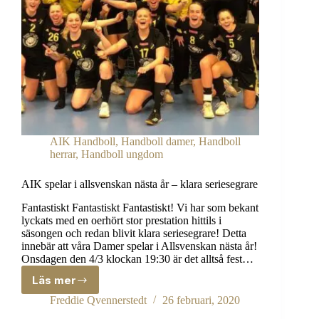
AIK Handboll
,
Handboll damer
,
Handboll
herrar
,
Handboll ungdom
AIK spelar i allsvenskan nästa år – klara seriesegrare
Fantastiskt Fantastiskt Fantastiskt! Vi har som bekant
lyckats med en oerhört stor prestation hittils i
säsongen och redan blivit klara seriesegrare! Detta
innebär att våra Damer spelar i Allsvenskan nästa år!
Onsdagen den 4/3 klockan 19:30 är det alltså fest…
Läs mer
AIK
spelar
Freddie Qvennerstedt
26 februari, 2020
i