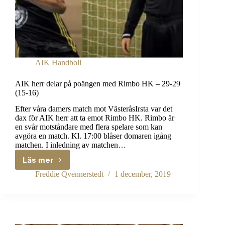
AIK Handboll
AIK herr delar på poängen med Rimbo HK – 29-29
(15-16)
Efter våra damers match mot VästeråsIrsta var det
dax för AIK herr att ta emot Rimbo HK. Rimbo är
en svår motståndare med flera spelare som kan
avgöra en match. Kl. 17:00 blåser domaren igång
matchen. I inledning av matchen…
Läs mer
AIK
herr
Freddie Qvennerstedt
1 december, 2019
delar
på
poängen
med
Rimbo