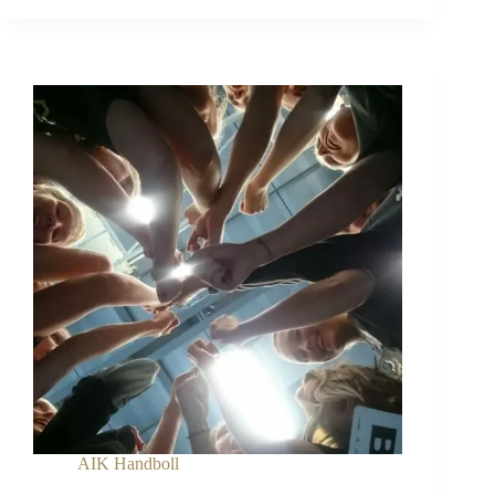
mot
rivalen
Skånela
IF
25-
34
(10-
14)
AIK Handboll