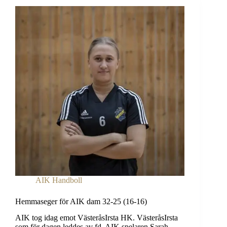
AIK Handboll
Hemmaseger för AIK dam 32-25 (16-16)
AIK tog idag emot VästeråsIrsta HK. VästeråsIrsta
som för dagen leddes av fd. AIK spelaren Sarah