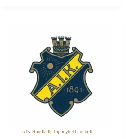
IF
Linköping
34
–
24
(19
–
13)
AIK Handboll
,
Toppnyhet handboll