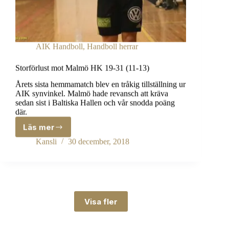
AIK Handboll
,
Handboll herrar
Storförlust mot Malmö HK 19-31 (11-13)
Årets sista hemmamatch blev en tråkig tillställning ur
AIK synvinkel. Malmö hade revansch att kräva
sedan sist i Baltiska Hallen och vår snodda poäng
där.
Läs mer
Storförlust
mot
Kansli
30 december, 2018
Malmö
HK
19-
31
(11-
13)
Visa fler