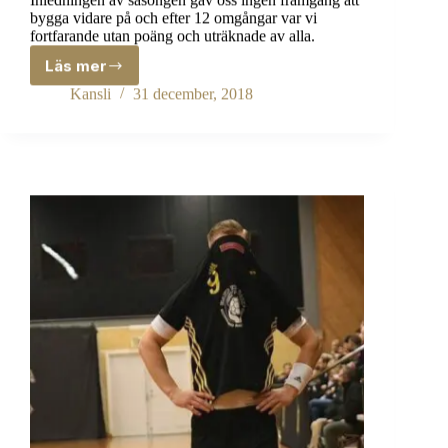
bygga vidare på och efter 12 omgångar var vi
fortfarande utan poäng och uträknade av alla.
Läs mer
Henrik
sammanfattar
Kansli
31 december, 2018
höstsäsongen