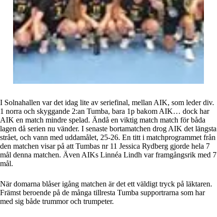
I Solnahallen var det idag lite av seriefinal, mellan AIK, som leder div.
1 norra och skyggande 2:an Tumba, bara 1p bakom AIK… dock har
AIK en match mindre spelad. Ändå en viktig match match för båda
lagen då serien nu vänder. I senaste bortamatchen drog AIK det längsta
strået, och vann med uddamålet, 25-26. En titt i matchprogrammet från
den matchen visar på att Tumbas nr 11 Jessica Rydberg gjorde hela 7
mål denna matchen. Även AIKs Linnéa Lindh var framgångsrik med 7
mål.
När domarna blåser igång matchen är det ett väldigt tryck på läktaren.
Främst beroende på de många tillresta Tumba supportrarna som har
med sig både trummor och trumpeter.