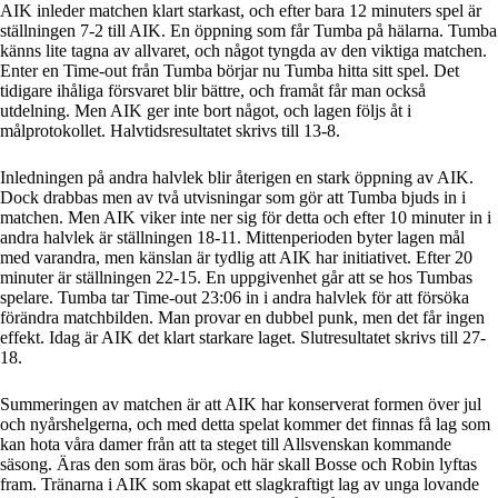
AIK inleder matchen klart starkast, och efter bara 12 minuters spel är
ställningen 7-2 till AIK. En öppning som får Tumba på hälarna. Tumba
känns lite tagna av allvaret, och något tyngda av den viktiga matchen.
Enter en Time-out från Tumba börjar nu Tumba hitta sitt spel. Det
tidigare ihåliga försvaret blir bättre, och framåt får man också
utdelning. Men AIK ger inte bort något, och lagen följs åt i
målprotokollet. Halvtidsresultatet skrivs till 13-8.
Inledningen på andra halvlek blir återigen en stark öppning av AIK.
Dock drabbas men av två utvisningar som gör att Tumba bjuds in i
matchen. Men AIK viker inte ner sig för detta och efter 10 minuter in i
andra halvlek är ställningen 18-11. Mittenperioden byter lagen mål
med varandra, men känslan är tydlig att AIK har initiativet. Efter 20
minuter är ställningen 22-15. En uppgivenhet går att se hos Tumbas
spelare. Tumba tar Time-out 23:06 in i andra halvlek för att försöka
förändra matchbilden. Man provar en dubbel punk, men det får ingen
effekt. Idag är AIK det klart starkare laget. Slutresultatet skrivs till 27-
18.
Summeringen av matchen är att AIK har konserverat formen över jul
och nyårshelgerna, och med detta spelat kommer det finnas få lag som
kan hota våra damer från att ta steget till Allsvenskan kommande
säsong. Äras den som äras bör, och här skall Bosse och Robin lyftas
fram. Tränarna i AIK som skapat ett slagkraftigt lag av unga lovande