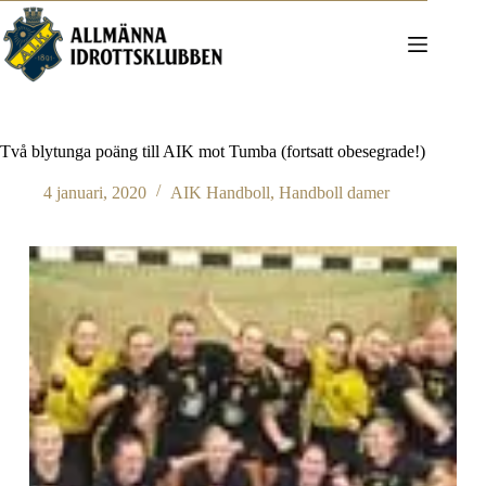
Hoppa
till
innehåll
Två blytunga poäng till AIK mot Tumba (fortsatt obesegrade!)
4 januari, 2020
AIK Handboll
,
Handboll damer