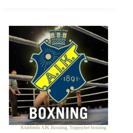
AIK
Boxning
Klubbinfo AIK Boxning
,
Toppnyhet boxning