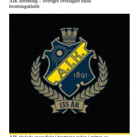
AIK Brottning – Sveriges överlägset bästa
brottningsklubb