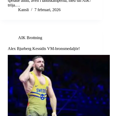
spelade alltid, även i landskamperna, med sin AIK-
tröja.…
Kansli
7 februari, 2026
AIK Brottning
Alex Bjurberg Kessidis VM-bronsmedaljör!