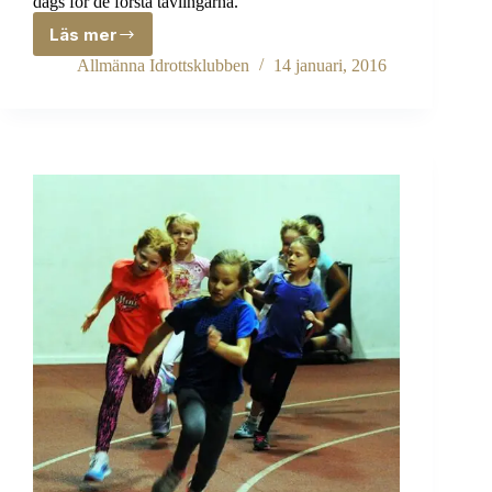
dags för de första tävlingarna.
Läs mer
Premiär
i
Allmänna Idrottsklubben
14 januari, 2016
Solnahallen