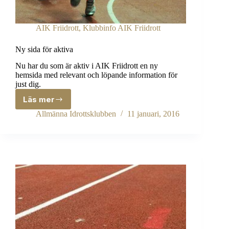
AIK Friidrott
,
Klubbinfo AIK Friidrott
Ny sida för aktiva
Nu har du som är aktiv i AIK Friidrott en ny
hemsida med relevant och löpande information för
just dig.
Läs mer
Ny
sida
Allmänna Idrottsklubben
11 januari, 2016
för
aktiva