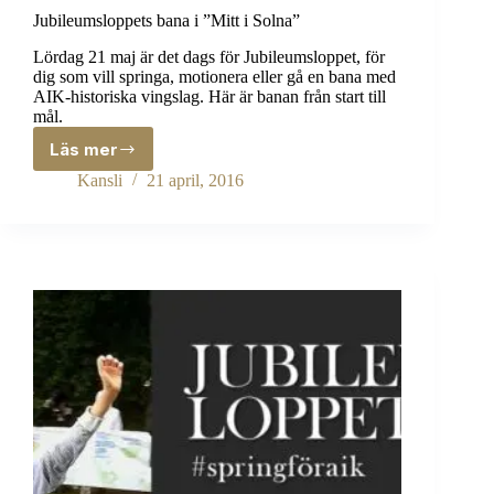
Jubileumsloppets bana i ”Mitt i Solna”
Lördag 21 maj är det dags för Jubileumsloppet, för
dig som vill springa, motionera eller gå en bana med
AIK-historiska vingslag. Här är banan från start till
mål.
Läs mer
Jubileumsloppets
bana
Kansli
21 april, 2016
i
”Mitt
i
Solna”