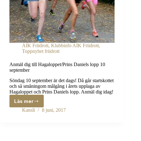
AIK Friidrott
,
Klubbinfo AIK Friidrott
,
Toppnyhet friidrott
Anmäl dig till Hagaloppet/Prins Daniels lopp 10
september
Söndag 10 september är det dags! Då går startskottet
och så småningom målgång i årets upplaga av
Hagaloppet och Prins Daniels lopp. Anmäl dig idag!
Läs mer
Anmäl
dig
Kansli
8 juni, 2017
till
Hagaloppet/Prins
Daniels
lopp
10