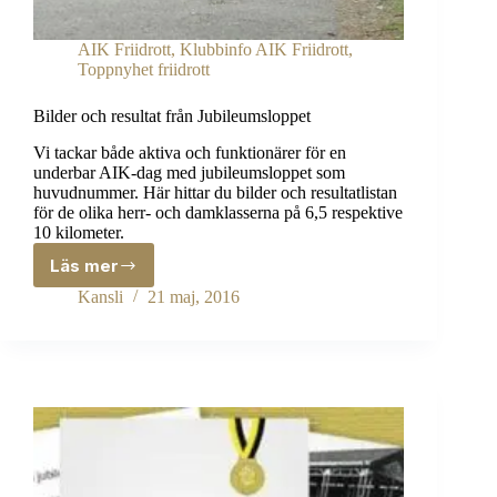
AIK Friidrott
,
Klubbinfo AIK Friidrott
,
Toppnyhet friidrott
Bilder och resultat från Jubileumsloppet
Vi tackar både aktiva och funktionärer för en
underbar AIK-dag med jubileumsloppet som
huvudnummer. Här hittar du bilder och resultatlistan
för de olika herr- och damklasserna på 6,5 respektive
10 kilometer.
Läs mer
Bilder
och
Kansli
21 maj, 2016
resultat
från
Jubileumsloppet