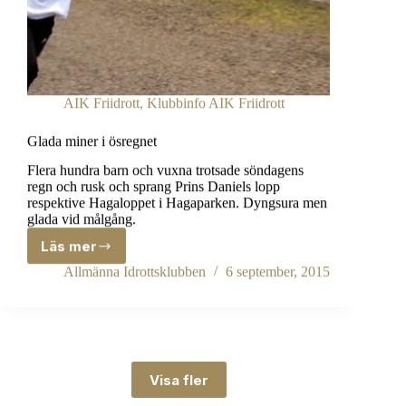
AIK Friidrott
,
Klubbinfo AIK Friidrott
Glada miner i ösregnet
Flera hundra barn och vuxna trotsade söndagens
regn och rusk och sprang Prins Daniels lopp
respektive Hagaloppet i Hagaparken. Dyngsura men
glada vid målgång.
Läs mer
Glada
miner
Allmänna Idrottsklubben
6 september, 2015
i
ösregnet
Visa fler