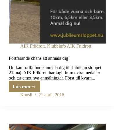
AIK Friidrott
,
Klubbinfo AIK Friidrott
Fortfarande chans att anmäla dig
Du kan fortfarande anmäla dig till Jubileumsloppet
21 maj. AIK Friidrott har tagit fram extra medaljer
och tar emot nya anmälningar. Först till kvarn...
Läs mer
Fortfarande
chans
Kansli
21 april, 2016
att
anmäla
dig