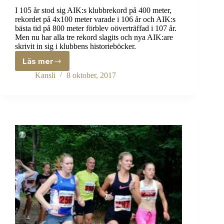
I 105 år stod sig AIK:s klubbrekord på 400 meter,
rekordet på 4x100 meter varade i 106 år och AIK:s
bästa tid på 800 meter förblev oöverträffad i 107 år.
Men nu har alla tre rekord slagits och nya AIK:are
skrivit in sig i klubbens historieböcker.
Läs mer
Tre
100-
Kansli
8 oktober, 2017
åriga
AIK-
rekord
slagna