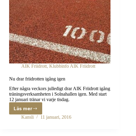
AIK Friidrott
,
Klubbinfo AIK Friidrott
Nu drar friidrotten igång igen
Efter några veckors julledigt drar AIK Friidrott igång
träningsverksamheten i Solnahallen igen. Med start
12 januari tränar vi varje tisdag.
Läs mer
Nu
drar
Kansli
11 januari, 2016
friidrotten
igång
igen