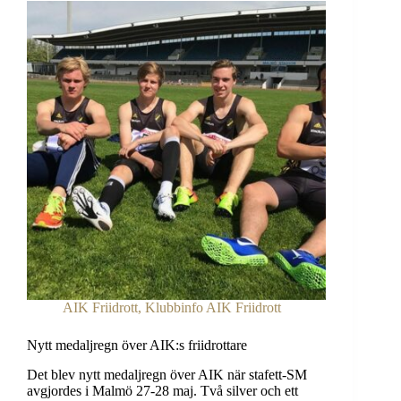
september
AIK Friidrott
,
Klubbinfo AIK Friidrott
Nytt medaljregn över AIK:s friidrottare
Det blev nytt medaljregn över AIK när stafett-SM
avgjordes i Malmö 27-28 maj. Två silver och ett