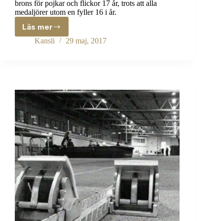
brons för pojkar och flickor 17 år, trots att alla
medaljörer utom en fyller 16 i år.
Läs mer
Nytt
medaljregn
Kansli
29 maj, 2017
över
AIK:s
friidrottare