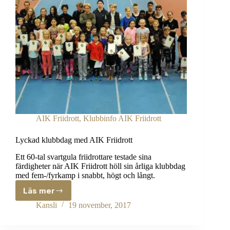
AIK Friidrott
,
Klubbinfo AIK Friidrott
Lyckad klubbdag med AIK Friidrott
Ett 60-tal svartgula friidrottare testade sina
färdigheter när AIK Friidrott höll sin årliga klubbdag
med fem-/fyrkamp i snabbt, högt och långt.
Läs mer
Lyckad
klubbdag
Kansli
19 november, 2017
med
AIK