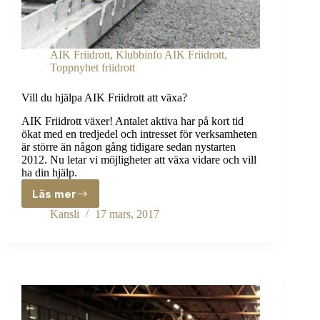
AIK Friidrott
,
Klubbinfo AIK Friidrott
,
Toppnyhet friidrott
Vill du hjälpa AIK Friidrott att växa?
AIK Friidrott växer! Antalet aktiva har på kort tid
ökat med en tredjedel och intresset för verksamheten
är större än någon gång tidigare sedan nystarten
2012. Nu letar vi möjligheter att växa vidare och vill
ha din hjälp.
Läs mer
Vill
du
Kansli
17 mars, 2017
hjälpa
AIK
Friidrott
att
växa?