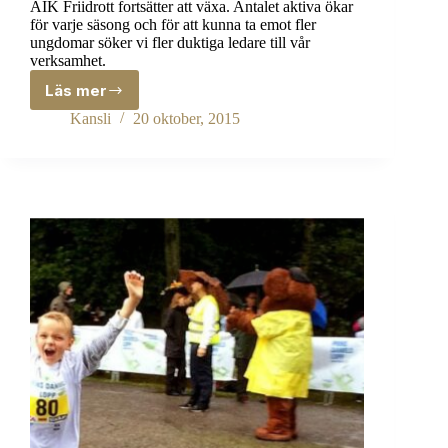
AIK Friidrott fortsätter att växa. Antalet aktiva ökar
för varje säsong och för att kunna ta emot fler
ungdomar söker vi fler duktiga ledare till vår
verksamhet.
Läs mer
AIK
Friidrott
Kansli
20 oktober, 2015
söker
fler
ledare