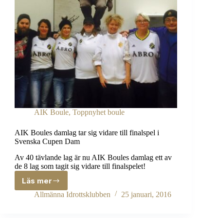
AIK Boule
,
Toppnyhet boule
AIK Boules damlag tar sig vidare till finalspel i
Svenska Cupen Dam
Av 40 tävlande lag är nu AIK Boules damlag ett av
de 8 lag som tagit sig vidare till finalspelet!
Läs mer
AIK
Boules
Allmänna Idrottsklubben
25 januari, 2016
damlag
tar