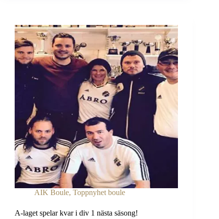
sig
vidare
till
finalspel
i
Svenska
Cupen
Dam
AIK Boule
,
Toppnyhet boule
A-laget spelar kvar i div 1 nästa säsong!