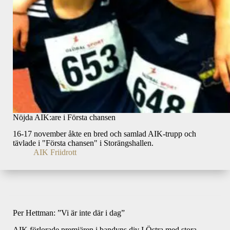
Nöjda AIK:are i Första chansen
16-17 november åkte en bred och samlad AIK-trupp och
tävlade i "Första chansen" i Storängshallen.
AIK Friidrott
Per Hettman: ”Vi är inte där i dag”
AIK förlorade premiären i bandyns div I Östra med stora