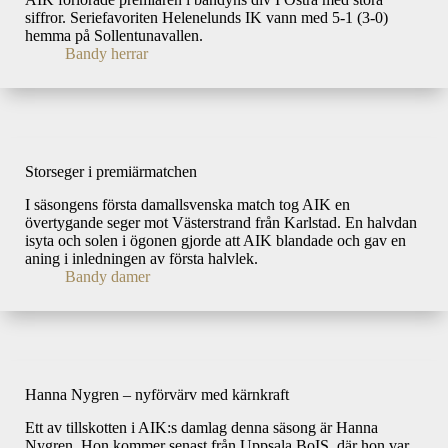
siffror. Seriefavoriten Helenelunds IK vann med 5-1 (3-0)
hemma på Sollentunavallen.
Bandy herrar
Storseger i premiärmatchen
I säsongens första damallsvenska match tog AIK en
övertygande seger mot Västerstrand från Karlstad. En halvdan
isyta och solen i ögonen gjorde att AIK blandade och gav en
aning i inledningen av första halvlek.
Bandy damer
Hanna Nygren – nyförvärv med kärnkraft
Ett av tillskotten i AIK:s damlag denna säsong är Hanna
Nygren. Hon kommer senast från Uppsala BoIS, där hon var