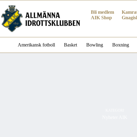
Hoppa
till
Bli medlem
Kamrat
innehåll
AIK Shop
Gnagis
Amerikansk fotboll
Basket
Bowling
Boxning
KATEGORI
Nyheter AIK