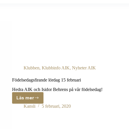
Klubben
,
Klubbinfo AIK
,
Nyheter AIK
Födelsedagsfirande lördag 15 februari
Hedra AIK och Isidor Behrens på vår födelsedag!
Läs mer
Födelsedagsfirande
lördag
Kansli
5 februari, 2020
15
februari