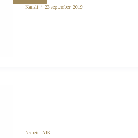
Henok
och
Kansli
23 september, 2019
Alex
ständiga
ledamöter
efter
huvudstyrelsens
Årsmöte
Nyheter AIK