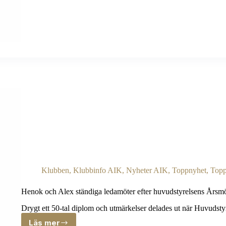
Klubben
,
Klubbinfo AIK
,
Nyheter AIK
,
Toppnyhet
,
Topp
Henok och Alex ständiga ledamöter efter huvudstyrelsens Årsm
Drygt ett 50-tal diplom och utmärkelser delades ut när Huvudsty
Läs mer