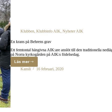
Klubben
,
Klubbinfo AIK
,
Nyheter AIK
En krans på Behrens grav
Ett femtontal hängivna AIK:are anslöt till den traditionella ned
på Norra kyrkogården på AIK:s födelsedag.
Läs mer
En
krans
Kansli
16 februari, 2020
på
Behrens
grav