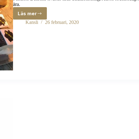
ära.
Läs mer
Födelsedagsfirande
på
Kansli
26 februari, 2020
Biblioteksgatan
8