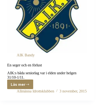
AIK Bandy
En seger och en förlust
AIK:s båda seniorlag var i elden under helgen
31/10-1/11.
Läs mer
En
seger
Allmänna Idrottsklubben
3 november, 2015
och
en
förlust