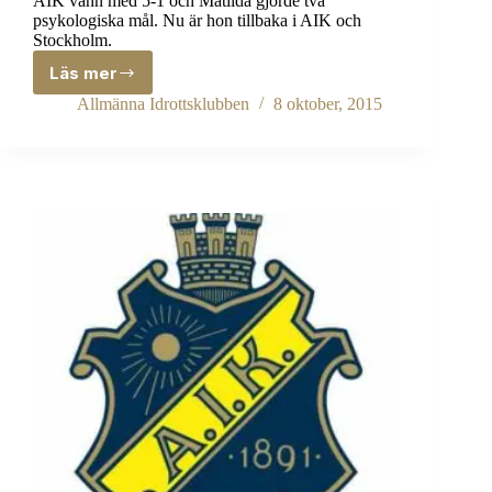
AIK vann med 5-1 och Matilda gjorde två
psykologiska mål. Nu är hon tillbaka i AIK och
Stockholm.
Läs mer
Matilda
Svenler
Allmänna Idrottsklubben
8 oktober, 2015
–
tillbaka
i
AIK