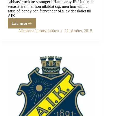
sabbatsår och tre säsonger i Hammarby IF. Under de
senaste åren har hon utbildat sig, men hon vill nu
satsa på bandy och återvänder bl.a. av det skälet till
AIK.
Läs mer
Matilda
Johansson
Allmänna Idrottsklubben
22 oktober, 2015
–
målfarlig
sjukgymnast