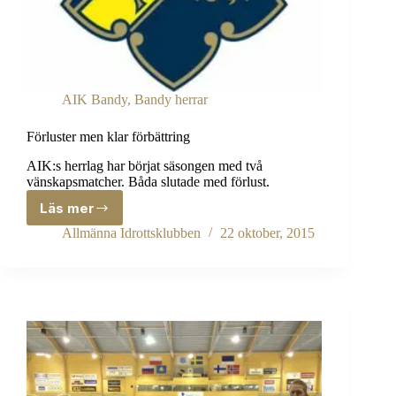
AIK Bandy
,
Bandy herrar
Förluster men klar förbättring
AIK:s herrlag har börjat säsongen med två
vänskapsmatcher. Båda slutade med förlust.
Läs mer
Förluster
men
Allmänna Idrottsklubben
22 oktober, 2015
klar
förbättring