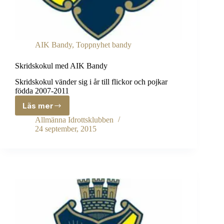
AIK Bandy
,
Toppnyhet bandy
Skridskokul med AIK Bandy
Skridskokul vänder sig i år till flickor och pojkar
födda 2007-2011
Läs mer
Skridskokul
med
Allmänna Idrottsklubben
AIK
24 september, 2015
Bandy