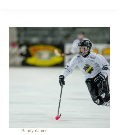
AIK:s
herrlag
Bandy damer