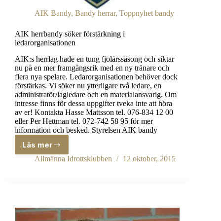
AIK Bandy
,
Bandy herrar
,
Toppnyhet bandy
AIK herrbandy söker förstärkning i
ledarorganisationen
AIK:s herrlag hade en tung fjolårssäsong och siktar
nu på en mer framgångsrik med en ny tränare och
flera nya spelare. Ledarorganisationen behöver dock
förstärkas. Vi söker nu ytterligare två ledare, en
administratör/lagledare och en materialansvarig. Om
intresse finns för dessa uppgifter tveka inte att höra
av er! Kontakta Hasse Mattsson tel. 076-834 12 00
eller Per Hettman tel. 072-742 58 95 för mer
information och besked. Styrelsen AIK bandy
Läs mer
AIK
herrbandy
Allmänna Idrottsklubben
12 oktober, 2015
söker
förstärkning
i
ledarorganisationen