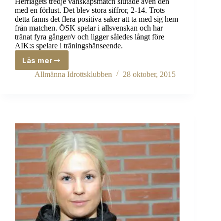
Herrlagets tredje vänskapsmatch slutade även den
med en förlust. Det blev stora siffror, 2-14. Trots
detta fanns det flera positiva saker att ta med sig hem
från matchen. ÖSK spelar i allsvenskan och har
tränat fyra gånger/v och ligger således långt före
AIK:s spelare i träningshänseende.
Läs mer
Förlust
mot
Allmänna Idrottsklubben
28 oktober, 2015
Örebro
SK