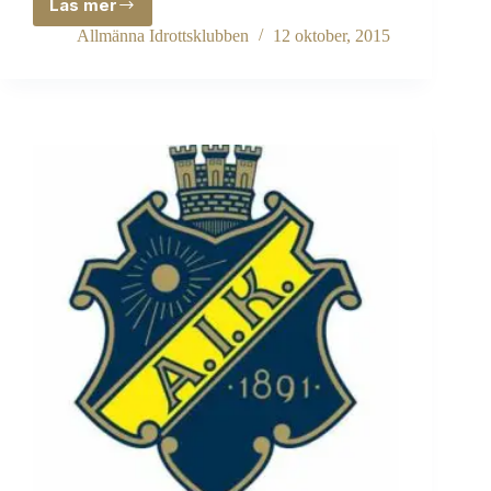
Läs mer
Finalförlust
i
Allmänna Idrottsklubben
12 oktober, 2015
World
Cup