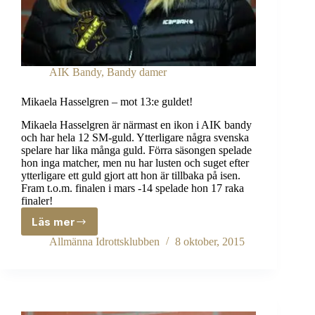
AIK Bandy
,
Bandy damer
Mikaela Hasselgren – mot 13:e guldet!
Mikaela Hasselgren är närmast en ikon i AIK bandy
och har hela 12 SM-guld. Ytterligare några svenska
spelare har lika många guld. Förra säsongen spelade
hon inga matcher, men nu har lusten och suget efter
ytterligare ett guld gjort att hon är tillbaka på isen.
Fram t.o.m. finalen i mars -14 spelade hon 17 raka
finaler!
Läs mer
Mikaela
Hasselgren
Allmänna Idrottsklubben
8 oktober, 2015
–
mot
13:e
guldet!