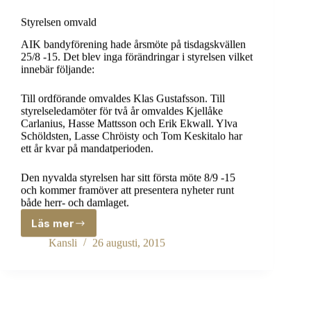
Styrelsen omvald
AIK bandyförening hade årsmöte på tisdagskvällen
25/8 -15. Det blev inga förändringar i styrelsen vilket
innebär följande:
Till ordförande omvaldes Klas Gustafsson. Till
styrelseledamöter för två år omvaldes Kjellåke
Carlanius, Hasse Mattsson och Erik Ekwall. Ylva
Schöldsten, Lasse Chröisty och Tom Keskitalo har
ett år kvar på mandatperioden.
Den nyvalda styrelsen har sitt första möte 8/9 -15
och kommer framöver att presentera nyheter runt
både herr- och damlaget.
Läs mer
Styrelsen
omvald
Kansli
26 augusti, 2015