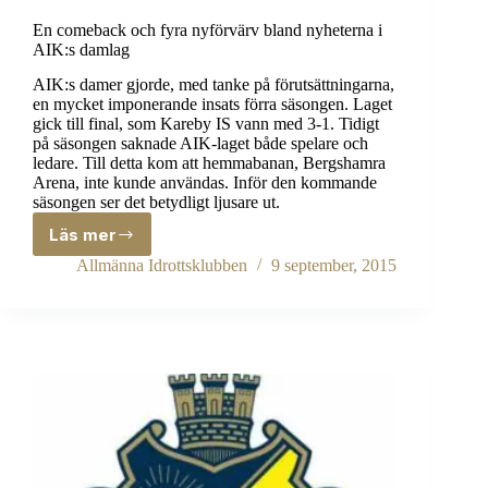
En comeback och fyra nyförvärv bland nyheterna i
AIK:s damlag
AIK:s damer gjorde, med tanke på förutsättningarna,
en mycket imponerande insats förra säsongen. Laget
gick till final, som Kareby IS vann med 3-1. Tidigt
på säsongen saknade AIK-laget både spelare och
ledare. Till detta kom att hemmabanan, Bergshamra
Arena, inte kunde användas. Inför den kommande
säsongen ser det betydligt ljusare ut.
Läs mer
En
comeback
Allmänna Idrottsklubben
9 september, 2015
och
fyra
nyförvärv
bland
nyheterna
i
AIK:s
damlag