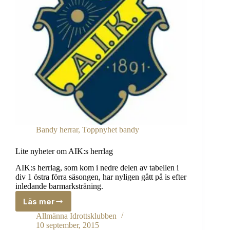
Bandy herrar
,
Toppnyhet bandy
Lite nyheter om AIK:s herrlag
AIK:s herrlag, som kom i nedre delen av tabellen i
div 1 östra förra säsongen, har nyligen gått på is efter
inledande barmarksträning.
Läs mer
Lite
nyheter
Allmänna Idrottsklubben
om
10 september, 2015