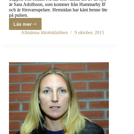
är Sara Adolfsson, som kommer från Hammarby IF
och är försvarsspelare. Hemsidan har känt henne lite
på pulsen.
Läs mer
Sara
Adolfsson
Allmänna Idrottsklubben
9 oktober, 2015
–
veterinärstudent
på
is