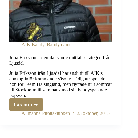
AIK Bandy
,
Bandy damer
Julia Eriksson – den dansande mittfältsstrategen från
Ljusdal
Julia Eriksson från Ljusdal har anslutit till AIK:s
damlag inför kommande säsong. Tidigare spelade
hon för Team Hälsingland, men flyttade nu i sommar
till Stockholm tillsammans med sin bandyspelande
pojkvän.
Läs mer
Julia
Eriksson
Allmänna Idrottsklubben
23 oktober, 2015
–
den
dansande
mittfältsstrategen