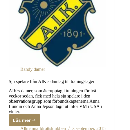
Bandy damer
Sju spelare från AIK:s damlag till träningsläger
AIK:s damer, som återupptagit träningen för två
veckor sedan, fick med hela sju spelare i den
observationsgrupp som förbundskaptenerna Anna
Lundin och Anna Jepson tagit ut inför VM i USA i
vinter.
Läs mer
Sju
spelare
Allmänna Idrottsklubben
3 september, 2015