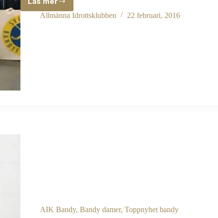
Läs mer
GRATTIS
till
Allmänna Idrottsklubben
22 februari, 2016
VM-
guldet
damlandslaget!
AIK Bandy
,
Bandy damer
,
Toppnyhet bandy