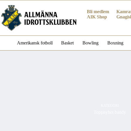
Hoppa
till
Bli medlem
Kamrat
innehåll
AIK Shop
Gnagis
Amerikansk fotboll
Basket
Bowling
Boxning
KATEGORI
Toppnyhet bandy