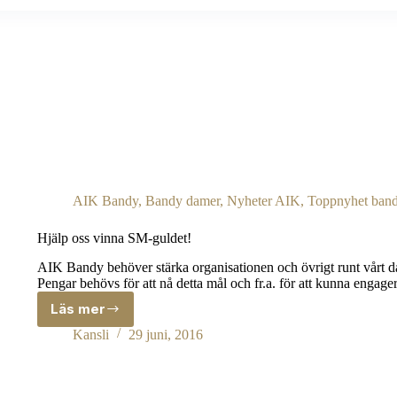
AIK Bandy
,
Bandy damer
,
Nyheter AIK
,
Toppnyhet ban
Hjälp oss vinna SM-guldet!
AIK Bandy behöver stärka organisationen och övrigt runt vårt da
Pengar behövs för att nå detta mål och fr.a. för att kunna engager
Läs mer
Hjälp
oss
Kansli
29 juni, 2016
vinna
SM-
guldet!