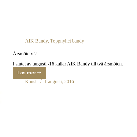
AIK Bandy
,
Toppnyhet bandy
Årsmöte x 2
I slutet av augusti -16 kallar AIK Bandy till två årsmöten.
Läs mer
Årsmöte
x
Kansli
1 augusti, 2016
2