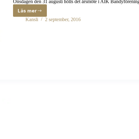
Onsdagen den 31 augusti hölls det årsmöte i AIK Bandyförenin
Läs mer
Rapport
från
Kansli
2 september, 2016
AIK
Bandyförenings
årsmöte