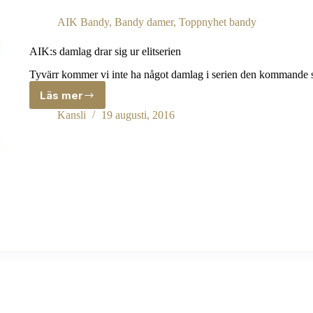
AIK Bandy
,
Bandy damer
,
Toppnyhet bandy
AIK:s damlag drar sig ur elitserien
Tyvärr kommer vi inte ha något damlag i serien den kommande s
Läs mer
AIK:s
damlag
Kansli
19 augusti, 2016
drar
sig
ur
elitserien