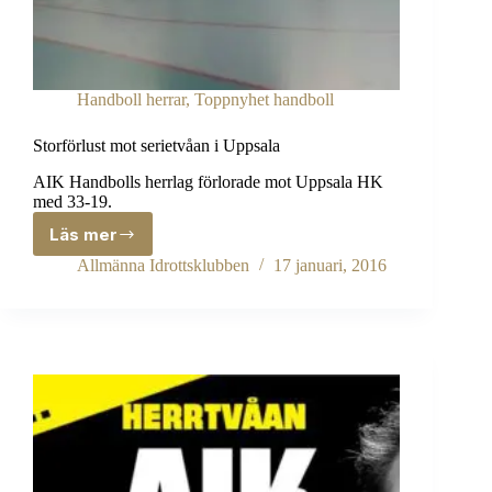
Handboll herrar
,
Toppnyhet handboll
Storförlust mot serietvåan i Uppsala
AIK Handbolls herrlag förlorade mot Uppsala HK
med 33-19.
Läs mer
Storförlust
mot
Allmänna Idrottsklubben
17 januari, 2016
serietvåan
i
Uppsala