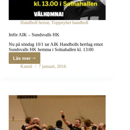
Handboll herrar
,
Toppnyhet handboll
Inför AIK – Sundsvalls HK
Nu på söndag 10/1 tar AIK Handbolls herrlag emot
Sundsvalls HK hemma i Solnahallen kl. 13:00
Läs mer
Inför
AIK
Kansli
7 januari, 2016
–
Sundsvalls
HK