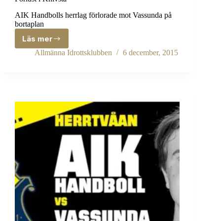
AIK Handbolls herrlag förlorade mot Vassunda på
bortaplan
Läs mer
Förlust
i
Allmänna Idrottsklubben
6 december, 2015
Knivsta