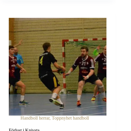
Handboll herrar
,
Toppnyhet handboll
Förlust i Knivsta