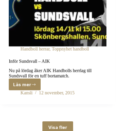
Handboll herrar
,
Toppnyhet handboll
Inför Sundsvall – AIK
Nu på lördag åker AIK Handbolls herrlag till
Sundsvall för en tuff bortamatch.
Läs mer
Inför
Sundsvall
Kansli
12 november, 2015
–
AIK
Visa fler