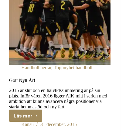
Handboll herrar
,
Toppnyhet handboll
Gott Nytt År!
2015 är slut och en halvtidssummering är på sin
plats. Inför våren 2016 ligger AIK mitt i serien med
ambition att kunna avancera några positioner via
starkt hemmastöd och ny fart.
Läs mer
Gott
Nytt
Kansli
31 december, 2015
År!