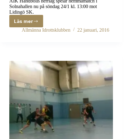
AIK Handbolls herrlag spelar hemmamatch i
Solnahallen nu på söndag 24/1 kl. 13:00 mot
Lidingö SK.
Läs mer
Inför
AIK
Allmänna Idrottsklubben
22 januari, 2016
–
Lidingö
SK