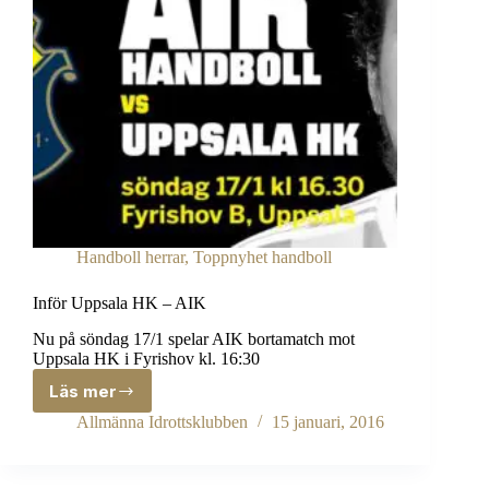
Handboll herrar
,
Toppnyhet handboll
Inför Uppsala HK – AIK
Nu på söndag 17/1 spelar AIK bortamatch mot
Uppsala HK i Fyrishov kl. 16:30
Läs mer
Inför
Uppsala
Allmänna Idrottsklubben
15 januari, 2016
HK
–
AIK