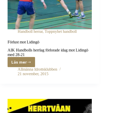
Handboll herrar
,
Toppnyhet handboll
Förlust mot Lidingö
AIK Handbolls herrlag förlorade idag mot Lidingö
med 28-21
Läs mer
Förlust
mot
Allmänna Idrottsklubben
Lidingö
21 november, 2015