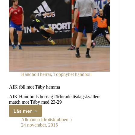
Handboll herrar
,
Toppnyhet handboll
AIK föll mot Täby hemma
AIK Handbolls herrlag förlorade tisdagskvällens
match mot Täby med 23-29
Läs mer
AIK
föll
Allmänna Idrottsklubben
mot
24 november, 2015
Täby