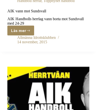
Handboll herrar
,
Toppnyhet handboll
AIK vann mot Sundsvall
AIK Handbolls herrlag vann borta mot Sundsvall
med 24-29
Läs mer
AIK
vann
Allmänna Idrottsklubben
mot
14 november, 2015
Sundsvall