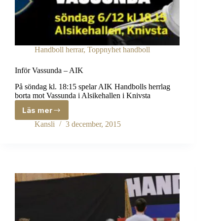
Handboll herrar
,
Toppnyhet handboll
Inför Vassunda – AIK
På söndag kl. 18:15 spelar AIK Handbolls herrlag
borta mot Vassunda i Alsikehallen i Knivsta
Läs mer
Inför
Vassunda
Kansli
3 december, 2015
–
AIK