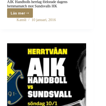
AIK Handbolls herrlag förlorade dagens
hemmamatch mot Sundsvalls HK
Läs mer
Förlust
hemma
Kansli
10 januari, 2016
mot
Sundsvall