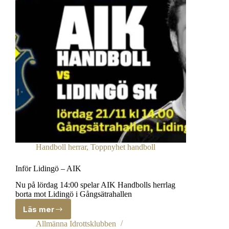
Handboll herrar
,
Toppnyhet handboll
Inför Lidingö – AIK
Nu på lördag 14:00 spelar AIK Handbolls herrlag
borta mot Lidingö i Gångsätrahallen
Läs mer
Inför
Lidingö
Allmänna Idrottsklubben