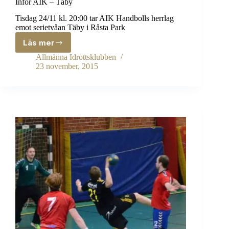
Inför AIK – Täby
Tisdag 24/11 kl. 20:00 tar AIK Handbolls herrlag
emot serietvåan Täby i Råsta Park
Läs mer
Inför
AIK
Allmänna Idrottsklubben
–
23 november, 2015
Täby