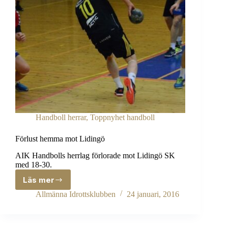
Handboll herrar
,
Toppnyhet handboll
Förlust hemma mot Lidingö
AIK Handbolls herrlag förlorade mot Lidingö SK
med 18-30.
Läs mer
Förlust
hemma
Allmänna Idrottsklubben
24 januari, 2016
mot
Lidingö