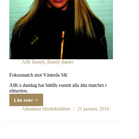
AIK Bandy
,
Bandy damer
Fokusmatch mot Västerås SK
AIK:s damlag har hittills vunnit alla åtta matcher i
elitserien.
Läs mer
Fokusmatch
mot
Allmänna Idrottsklubben
21 januari, 2016
Västerås
SK