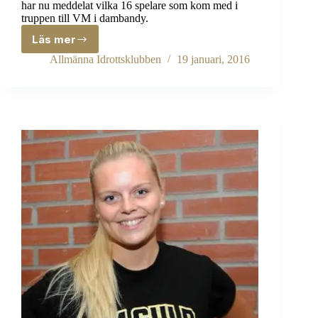
har nu meddelat vilka 16 spelare som kom med i
truppen till VM i dambandy.
Läs mer
Truppen
till
Allmänna Idrottsklubben
19 januari, 2016
dam-
VM
är
uttagen
–
sex
AIK-
spelare
kom
med