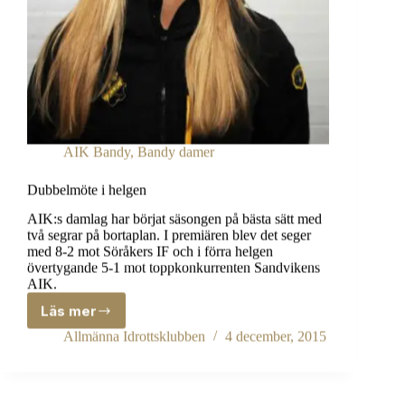
AIK Bandy
,
Bandy damer
Dubbelmöte i helgen
AIK:s damlag har börjat säsongen på bästa sätt med
två segrar på bortaplan. I premiären blev det seger
med 8-2 mot Söråkers IF och i förra helgen
övertygande 5-1 mot toppkonkurrenten Sandvikens
AIK.
Läs mer
Dubbelmöte
i
Allmänna Idrottsklubben
4 december, 2015
helgen