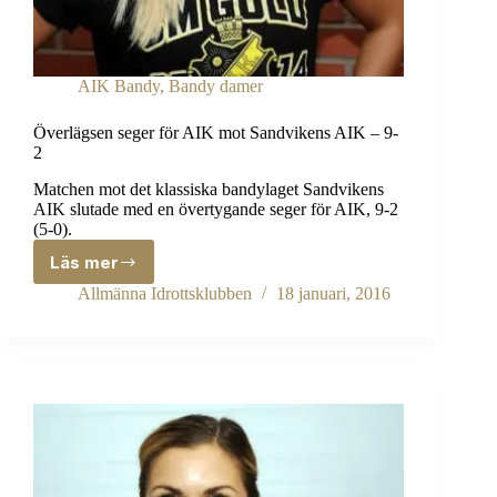
AIK Bandy
,
Bandy damer
Överlägsen seger för AIK mot Sandvikens AIK – 9-
2
Matchen mot det klassiska bandylaget Sandvikens
AIK slutade med en övertygande seger för AIK, 9-2
(5-0).
Läs mer
Överlägsen
seger
Allmänna Idrottsklubben
18 januari, 2016
för
AIK
mot
Sandvikens
AIK
–
9-
2