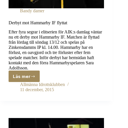
Bandy damer
Derbyt mot Hammarby IF flyttat
Efter fyra segrar i elitserien för AIK:s damlag väntar
nu ett derby mot Hammarby IF. Matchen är flyttad
från lördag till söndag 13/12 och spelas på
Zinkensdamms IP kl. 14.00. Hammarby har en
förlust, en oavgjord och tre förluster efter fem
spelade matcher. Inför derbyt har hemsidan haft
kontakt med den förra Hammarbyspelaren Sara
Adolfsson.
Läs mer
Derbyt
mot
Allmänna Idrottsklubben
Hammarby
11 december, 2015
IF
flyttat