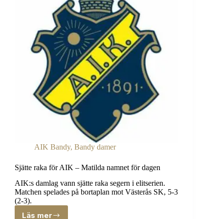
Arena
6/1
kl.
16.00
AIK Bandy
,
Bandy damer
Sjätte raka för AIK – Matilda namnet för dagen
AIK:s damlag vann sjätte raka segern i elitserien.
Matchen spelades på bortaplan mot Västerås SK, 5-3
(2-3).
Läs mer