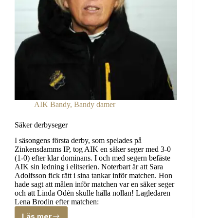
AIK Bandy
,
Bandy damer
Säker derbyseger
I säsongens första derby, som spelades på
Zinkensdamms IP, tog AIK en säker seger med 3-0
(1-0) efter klar dominans. I och med segern befäste
AIK sin ledning i elitserien. Noterbart är att Sara
Adolfsson fick rätt i sina tankar inför matchen. Hon
hade sagt att målen inför matchen var en säker seger
och att Linda Odén skulle hålla nollan! Lagledaren
Lena Brodin efter matchen:
Läs mer