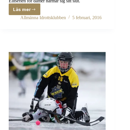
Elitserien för damer närmar sig sitt slut.
Läs mer
Söråkers
IF
Allmänna Idrottsklubben
5 februari, 2016
på
besök
för
sista
hemmamatchen