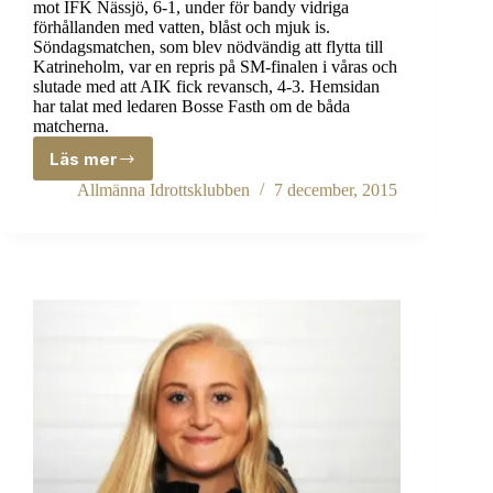
mot IFK Nässjö, 6-1, under för bandy vidriga
förhållanden med vatten, blåst och mjuk is.
Söndagsmatchen, som blev nödvändig att flytta till
Katrineholm, var en repris på SM-finalen i våras och
slutade med att AIK fick revansch, 4-3. Hemsidan
har talat med ledaren Bosse Fasth om de båda
matcherna.
Läs mer
Vattenpolo
och
Allmänna Idrottsklubben
7 december, 2015
revansch