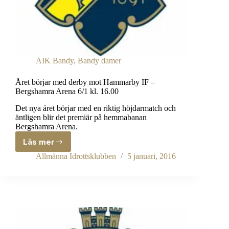
AIK Bandy
,
Bandy damer
Året börjar med derby mot Hammarby IF –
Bergshamra Arena 6/1 kl. 16.00
Det nya året börjar med en riktig höjdarmatch och
äntligen blir det premiär på hemmabanan
Bergshamra Arena.
Läs mer
Året
börjar
Allmänna Idrottsklubben
5 januari, 2016
med
derby
mot
Hammarby
IF
–
Bergshamra