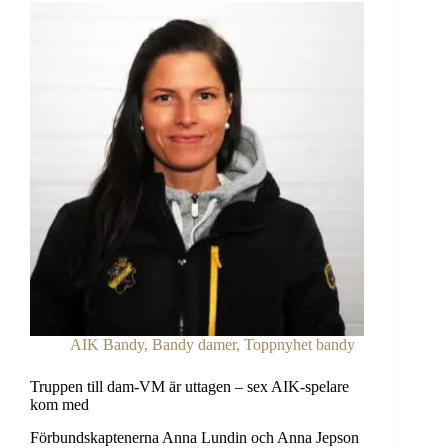
AIK Bandy
,
Bandy damer
,
Toppnyhet bandy
Truppen till dam-VM är uttagen – sex AIK-spelare
kom med
Förbundskaptenerna Anna Lundin och Anna Jepson