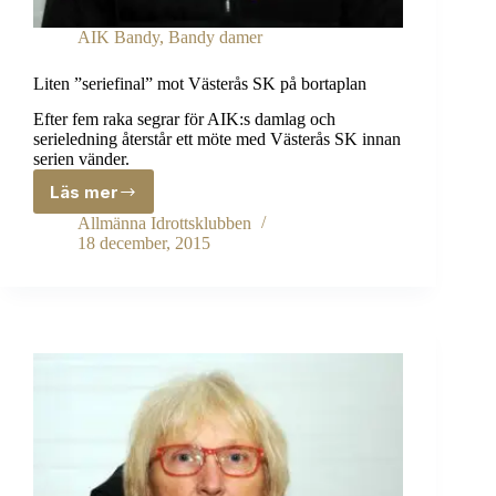
AIK Bandy
,
Bandy damer
Liten ”seriefinal” mot Västerås SK på bortaplan
Efter fem raka segrar för AIK:s damlag och
serieledning återstår ett möte med Västerås SK innan
serien vänder.
Läs mer
Liten
”seriefinal”
Allmänna Idrottsklubben
mot
18 december, 2015
Västerås
SK
på
bortaplan