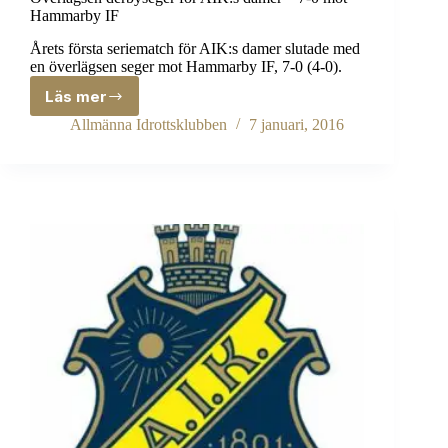
Hammarby IF
Årets första seriematch för AIK:s damer slutade med
en överlägsen seger mot Hammarby IF, 7-0 (4-0).
Läs mer
Överlägsen
derbyseger
Allmänna Idrottsklubben
7 januari, 2016
för
AIK:s
damer
–
7-
0
mot
Hammarby
IF