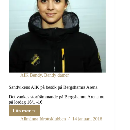
AIK Bandy
,
Bandy damer
Sandvikens AIK på besök på Bergshamra Arena
Det vankas storfrämmande på Bergshamra Arena nu
på lördag 16/1 -16.
Läs mer
Sandvikens
AIK
Allmänna Idrottsklubben
14 januari, 2016
på
besök