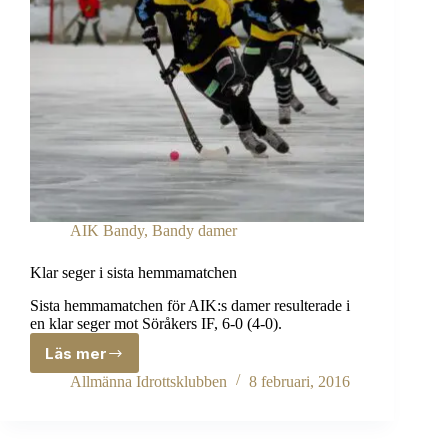
AIK Bandy
,
Bandy damer
Klar seger i sista hemmamatchen
Sista hemmamatchen för AIK:s damer resulterade i
en klar seger mot Söråkers IF, 6-0 (4-0).
Läs mer
Klar
seger
Allmänna Idrottsklubben
8 februari, 2016
i
sista
hemmamatchen