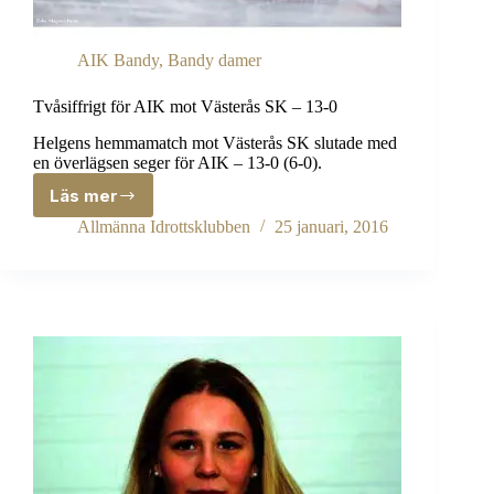
AIK Bandy
,
Bandy damer
Tvåsiffrigt för AIK mot Västerås SK – 13-0
Helgens hemmamatch mot Västerås SK slutade med
en överlägsen seger för AIK – 13-0 (6-0).
Läs mer
Tvåsiffrigt
för
Allmänna Idrottsklubben
25 januari, 2016
AIK
mot
Västerås
SK
–
13-
0