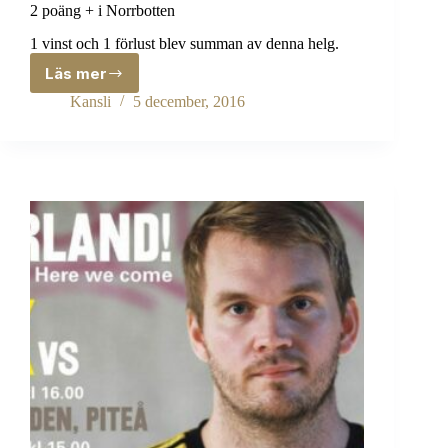
2 poäng + i Norrbotten
1 vinst och 1 förlust blev summan av denna helg.
Läs mer
2
poäng
Kansli
5 december, 2016
+
i
Norrbotten