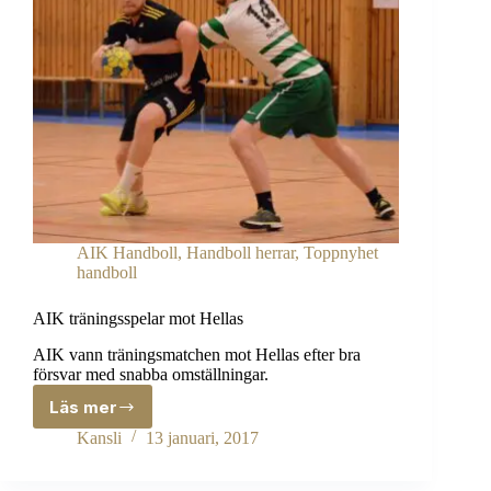
AIK Handboll
,
Handboll herrar
,
Toppnyhet
handboll
AIK träningsspelar mot Hellas
AIK vann träningsmatchen mot Hellas efter bra
försvar med snabba omställningar.
Läs mer
AIK
träningsspelar
Kansli
13 januari, 2017
mot
Hellas