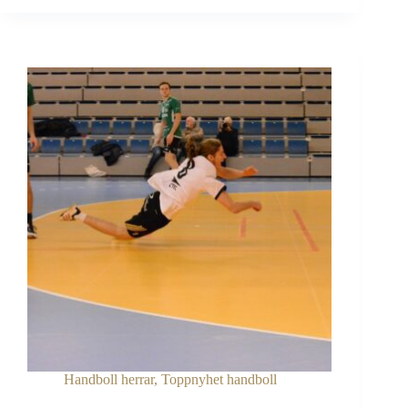
AIK
Handboll herrar
,
Toppnyhet handboll