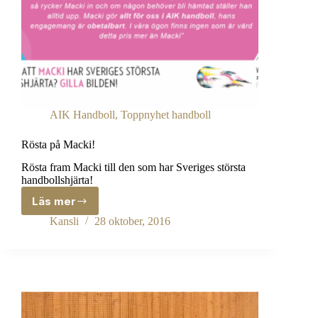
AIK Handboll
,
Toppnyhet handboll
Rösta på Macki!
Rösta fram Macki till den som har Sveriges största
handbollshjärta!
Läs mer
Rösta
på
Kansli
28 oktober, 2016
Macki!